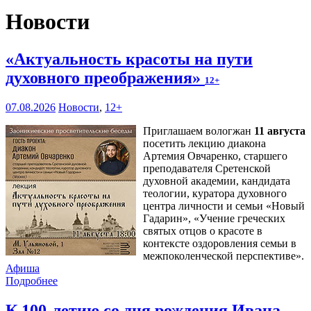
Новости
«Актуальность красоты на пути
духовного преображения»
12+
07.08.2026
Новости
,
12+
Приглашаем вологжан
11 августа
посетить лекцию диакона
Артемия Овчаренко, старшего
преподавателя Сретенской
духовной академии, кандидата
теологии, куратора духовного
центра личности и семьи «Новый
Гадарин», «Учение греческих
святых отцов о красоте в
контексте оздоровления семьи в
межпоколенческой перспективе».
Афиша
Подробнее
К 100-летию со дня рождения Ивана