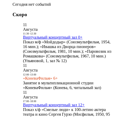
Сегодня нет событий
Скоро
11
Августа
11:30
-
12:30
Виртуальный концертный зал 0+
Показ м/ф «Мойдодыр» (Союзмультфильм, 1954,
16 мин.); «Ивашка из Дворца пионеров»
(Союзмультфильм, 1981, 10 мин.); «Паровозик из
Ромашкова» (Союзмультфильм, 1967, 10 мин.)
(Ульяновой, 1, зал № 12)
11
Августа
12:00
-
13:00
«КоневаФильм» 6+
Занятие в мультипликационной студии
«КоневаФильм» (Конева, 6, читальный зал)
11
Августа
17:00
-
18:00
Виртуальный концертный зал 12+
Показ х/ф «Смелые люди» к 100-летию актера
театра и кино Сергея Гурзо (Мосфильм, 1950, 95