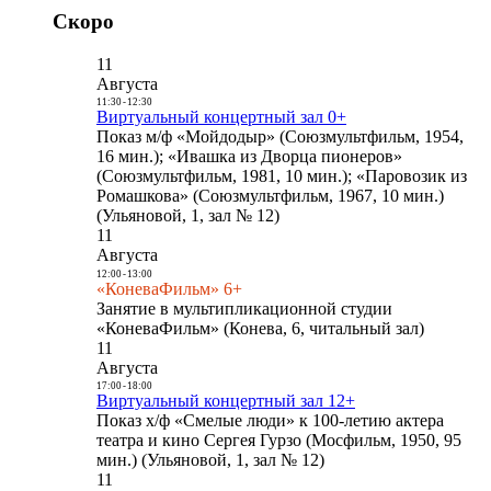
Скоро
11
Августа
11:30
-
12:30
Виртуальный концертный зал 0+
Показ м/ф «Мойдодыр» (Союзмультфильм, 1954,
16 мин.); «Ивашка из Дворца пионеров»
(Союзмультфильм, 1981, 10 мин.); «Паровозик из
Ромашкова» (Союзмультфильм, 1967, 10 мин.)
(Ульяновой, 1, зал № 12)
11
Августа
12:00
-
13:00
«КоневаФильм» 6+
Занятие в мультипликационной студии
«КоневаФильм» (Конева, 6, читальный зал)
11
Августа
17:00
-
18:00
Виртуальный концертный зал 12+
Показ х/ф «Смелые люди» к 100-летию актера
театра и кино Сергея Гурзо (Мосфильм, 1950, 95
мин.) (Ульяновой, 1, зал № 12)
11