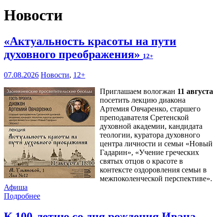
Новости
«Актуальность красоты на пути
духовного преображения»
12+
07.08.2026
Новости
,
12+
Приглашаем вологжан
11 августа
посетить лекцию диакона
Артемия Овчаренко, старшего
преподавателя Сретенской
духовной академии, кандидата
теологии, куратора духовного
центра личности и семьи «Новый
Гадарин», «Учение греческих
святых отцов о красоте в
контексте оздоровления семьи в
межпоколенческой перспективе».
Афиша
Подробнее
К 100-летию со дня рождения Ивана