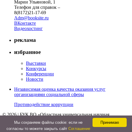
Марии Ульяновой, 1
Телефон для справок –
8(8172)21-17-69
Adm@booksite.ru
ВКонтакте
Видеохостинг
реклама
избранное
Выставки
Конкурсы
Конференции
Новости
Независимая оценка качества оказания услуг
организациями социальной сферы
Противодействие коррупции
© 2026 | БУК ВО «Областная универсальная научная
библиотека»
Мы cохраняем файлы cookie: если не
Принимаю
↑
согласны то можете закрыть сайт
Соглашение