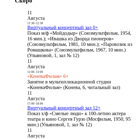
Скоро
11
Августа
11:30
-
12:30
Виртуальный концертный зал 0+
Показ м/ф «Мойдодыр» (Союзмультфильм, 1954,
16 мин.); «Ивашка из Дворца пионеров»
(Союзмультфильм, 1981, 10 мин.); «Паровозик из
Ромашкова» (Союзмультфильм, 1967, 10 мин.)
(Ульяновой, 1, зал № 12)
11
Августа
12:00
-
13:00
«КоневаФильм» 6+
Занятие в мультипликационной студии
«КоневаФильм» (Конева, 6, читальный зал)
11
Августа
17:00
-
18:00
Виртуальный концертный зал 12+
Показ х/ф «Смелые люди» к 100-летию актера
театра и кино Сергея Гурзо (Мосфильм, 1950, 95
мин.) (Ульяновой, 1, зал № 12)
11
Августа