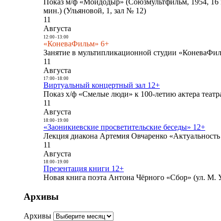
Показ м/ф «Мойдодыр» (Союзмультфильм, 1954, 16 
мин.) (Ульяновой, 1, зал № 12)
11
Августа
12:00
-
13:00
«КоневаФильм» 6+
Занятие в мультипликационной студии «КоневаФиль
11
Августа
17:00
-
18:00
Виртуальный концертный зал 12+
Показ х/ф «Смелые люди» к 100-летию актера театра
11
Августа
18:00
-
19:00
«Заоникиевские просветительские беседы» 12+
Лекция диакона Артемия Овчаренко «Актуальность 
11
Августа
18:00
-
19:00
Презентация книги 12+
Новая книга поэта Антона Чёрного «Сбор» (ул. М. У
Архивы
Архивы