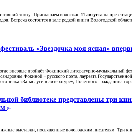
Приглашаем вологжан
11 августа
на презентац
дов. Встреча состоится в зале редкой книги Вологодской област
естиваль «Звездочка моя ясная» впервы
ологде впервые пройдёт Фокинский литературно-музыкальный фе
сандровны Фокиной – русского поэта, лауреата Государственн
ого знака «За заслуги в литературе», Почетного гражданина го
альной библиотеке представлены три к
ям
0+
Три кн