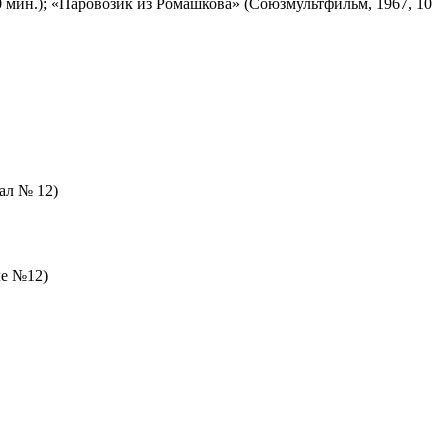
 мин.); «Паровозик из Ромашкова» (Союзмультфильм, 1967, 10
зал № 12)
ле №12)