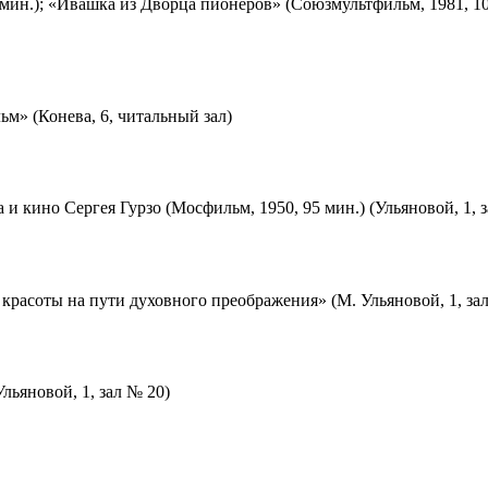
мин.); «Ивашка из Дворца пионеров» (Союзмультфильм, 1981, 10
м» (Конева, 6, читальный зал)
 и кино Сергея Гурзо (Мосфильм, 1950, 95 мин.) (Ульяновой, 1, 
красоты на пути духовного преображения» (М. Ульяновой, 1, за
льяновой, 1, зал № 20)