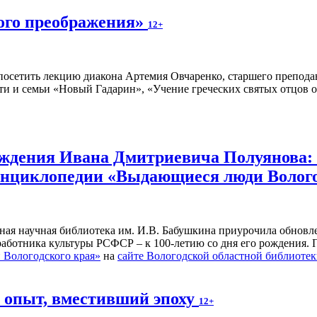
ного преображения»
12+
осетить лекцию диакона Артемия Овчаренко, старшего преподав
ти и семьи «Новый Гадарин», «Учение греческих святых отцов о
рождения Ивана Дмитриевича Полуянова:
 энциклопедии «Выдающиеся люди Волог
ьная научная библиотека им. И.В. Бабушкина приурочила обнов
 работника культуры РСФСР – к 100‑летию со дня его рождения.
Вологодского края»
на
сайте Вологодской областной библиоте
й опыт, вместивший эпоху
12+