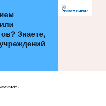
Решаем вместе
нием
 или
ов? Знаете,
 учреждений
библиотека»