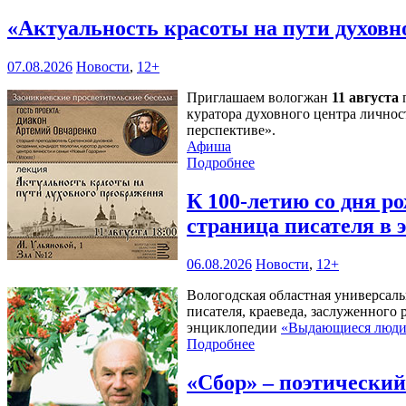
«Актуальность красоты на пути духов
07.08.2026
Новости
,
12+
Приглашаем вологжан
11 августа
п
куратора духовного центра личнос
перспективе».
Афиша
Подробнее
К 100-летию со дня 
страница писателя в
06.08.2026
Новости
,
12+
Вологодская областная универсал
писателя, краеведа, заслуженного
энциклопедии
«Выдающиеся люди 
Подробнее
«Сбор» – поэтически