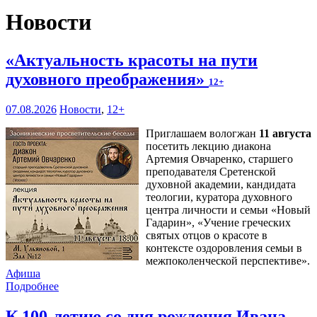
Новости
«Актуальность красоты на пути
духовного преображения»
12+
07.08.2026
Новости
,
12+
Приглашаем вологжан
11 августа
посетить лекцию диакона
Артемия Овчаренко, старшего
преподавателя Сретенской
духовной академии, кандидата
теологии, куратора духовного
центра личности и семьи «Новый
Гадарин», «Учение греческих
святых отцов о красоте в
контексте оздоровления семьи в
межпоколенческой перспективе».
Афиша
Подробнее
К 100-летию со дня рождения Ивана