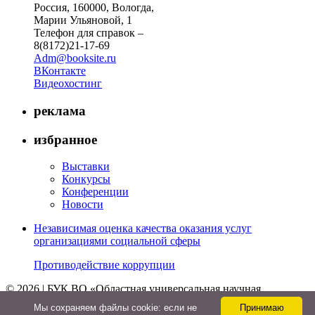
Россия, 160000, Вологда,
Марии Ульяновой, 1
Телефон для справок –
8(8172)21-17-69
Adm@booksite.ru
ВКонтакте
Видеохостинг
реклама
избранное
Выставки
Конкурсы
Конференции
Новости
Независимая оценка качества оказания услуг
организациями социальной сферы
Противодействие коррупции
© 2026 | БУК ВО «Областная универсальная научная
библиотека»
Мы cохраняем файлы cookie: если не
Принимаю
↑