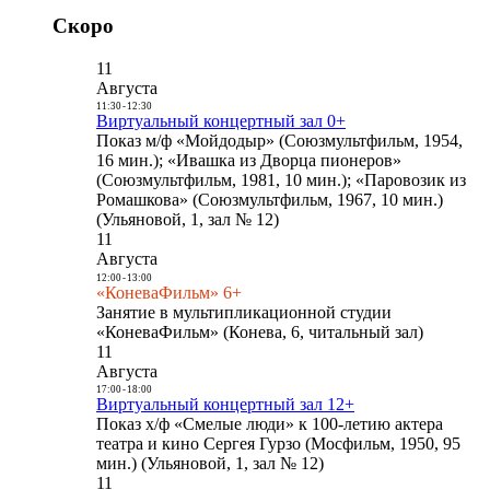
Скоро
11
Августа
11:30
-
12:30
Виртуальный концертный зал 0+
Показ м/ф «Мойдодыр» (Союзмультфильм, 1954,
16 мин.); «Ивашка из Дворца пионеров»
(Союзмультфильм, 1981, 10 мин.); «Паровозик из
Ромашкова» (Союзмультфильм, 1967, 10 мин.)
(Ульяновой, 1, зал № 12)
11
Августа
12:00
-
13:00
«КоневаФильм» 6+
Занятие в мультипликационной студии
«КоневаФильм» (Конева, 6, читальный зал)
11
Августа
17:00
-
18:00
Виртуальный концертный зал 12+
Показ х/ф «Смелые люди» к 100-летию актера
театра и кино Сергея Гурзо (Мосфильм, 1950, 95
мин.) (Ульяновой, 1, зал № 12)
11