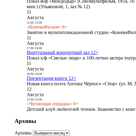
Показ м/ф «Мойдодыр» (Союзмультфильм, 1954, 16 
мин.) (Ульяновой, 1, зал № 12)
11
Августа
12:00
-
13:00
«КоневаФильм» 6+
Занятие в мультипликационной студии «КоневаФиль
11
Августа
17:00
-
18:00
Виртуальный концертный зал 12+
Показ х/ф «Смелые люди» к 100-летию актера театра
11
Августа
18:00
-
19:00
Презентация книги 12+
Новая книга поэта Антона Чёрного «Сбор» (ул. М. У
12
Августа
12:00
-
13:00
«Читающая лошадка» 6+
Детский клуб любителей чтения. Знакомство с книг
Архивы
Архивы