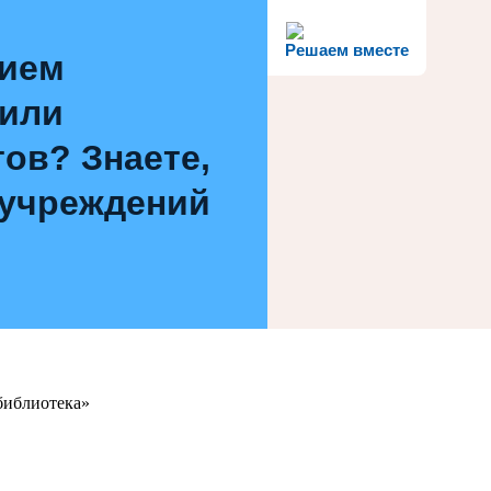
Решаем вместе
нием
 или
ов? Знаете,
 учреждений
библиотека»