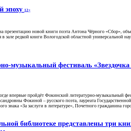
й эпоху
12+
а презентацию новой книги поэта Антона Чёрного «Сбор», объ
я в зале редкой книги Вологодской областной универсальной нау
но-музыкальный фестиваль «Звездочка м
ологде впервые пройдёт Фокинский литературно-музыкальный фе
сандровны Фокиной – русского поэта, лауреата Государственн
ого знака «За заслуги в литературе», Почетного гражданина го
альной библиотеке представлены три к