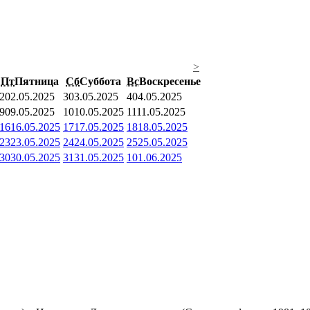
>
Пт
Пятница
Сб
Суббота
Вс
Воскресенье
2
02.05.2025
3
03.05.2025
4
04.05.2025
9
09.05.2025
10
10.05.2025
11
11.05.2025
16
16.05.2025
17
17.05.2025
18
18.05.2025
23
23.05.2025
24
24.05.2025
25
25.05.2025
30
30.05.2025
31
31.05.2025
1
01.06.2025