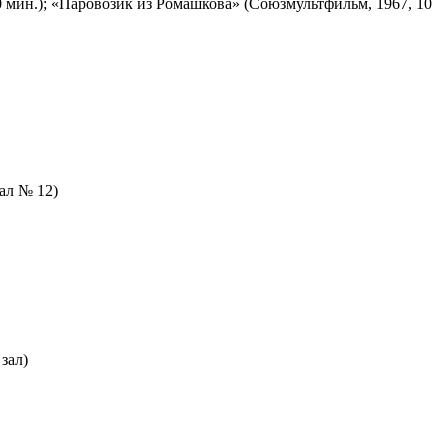
 мин.); «Паровозик из Ромашкова» (Союзмультфильм, 1967, 10
зал № 12)
зал)