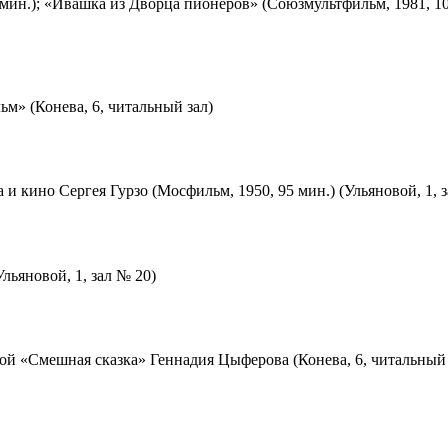
мин.); «Ивашка из Дворца пионеров» (Союзмультфильм, 1981, 10
м» (Конева, 6, читальный зал)
 и кино Сергея Гурзо (Мосфильм, 1950, 95 мин.) (Ульяновой, 1, 
льяновой, 1, зал № 20)
ой «Смешная сказка» Геннадия Цыферова (Конева, 6, читальный 