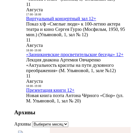
11
Августа
17:00
-
18:00
Виртуальный концертный зал 12+
Показ х/ф «Смелые люди» к 100-летию актера
театра и кино Сергея Гурзо (Мосфильм, 1950, 95
мин.) (Ульяновой, 1, зал № 12)
11
Августа
18:00
-
19:00
«Заоникиевские просветительские беседы» 12+
Лекция диакона Артемия Овчаренко
«Актуальность красоты на пути духовного
преображения» (М. Ульяновой, 1, зале №12)
11
Августа
18:00
-
19:00
Презентация книги 12+
Новая книга поэта Антона Чёрного «Сбор» (ул.
М. Ульяновой, 1, зал № 20)
Архивы
Архивы