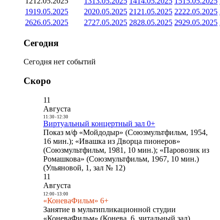
12
12.05.2025
13
13.05.2025
14
14.05.2025
15
15.05.2025
19
19.05.2025
20
20.05.2025
21
21.05.2025
22
22.05.2025
26
26.05.2025
27
27.05.2025
28
28.05.2025
29
29.05.2025
Сегодня
Сегодня нет событий
Скоро
11
Августа
11:30
-
12:30
Виртуальный концертный зал 0+
Показ м/ф «Мойдодыр» (Союзмультфильм, 1954,
16 мин.); «Ивашка из Дворца пионеров»
(Союзмультфильм, 1981, 10 мин.); «Паровозик из
Ромашкова» (Союзмультфильм, 1967, 10 мин.)
(Ульяновой, 1, зал № 12)
11
Августа
12:00
-
13:00
«КоневаФильм» 6+
Занятие в мультипликационной студии
«КоневаФильм» (Конева, 6, читальный зал)