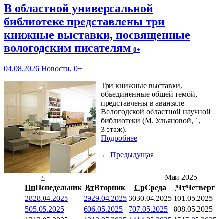
В областной универсальной
библиотеке представлены три
книжные выставки, посвященные
вологодским писателям
0+
04.08.2026
Новости
,
0+
Три книжные выставки,
объединенные общей темой,
представлены в аванзале
Вологодской областной научной
библиотеки (М. Ульяновой, 1,
3 этаж).
Подробнее
← Предыдущая
<
Май 2025
Пн
Понедельник
Вт
Вторник
Ср
Среда
Чт
Четверг
28
28.04.2025
29
29.04.2025
30
30.04.2025
1
01.05.2025
5
05.05.2025
6
06.05.2025
7
07.05.2025
8
08.05.2025