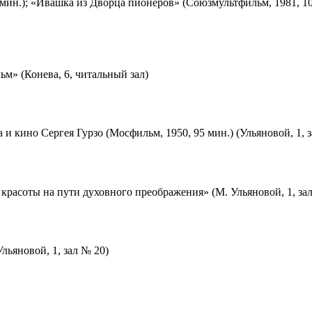
мин.); «Ивашка из Дворца пионеров» (Союзмультфильм, 1981, 10
м» (Конева, 6, читальный зал)
 и кино Сергея Гурзо (Мосфильм, 1950, 95 мин.) (Ульяновой, 1, 
красоты на пути духовного преображения» (М. Ульяновой, 1, за
льяновой, 1, зал № 20)