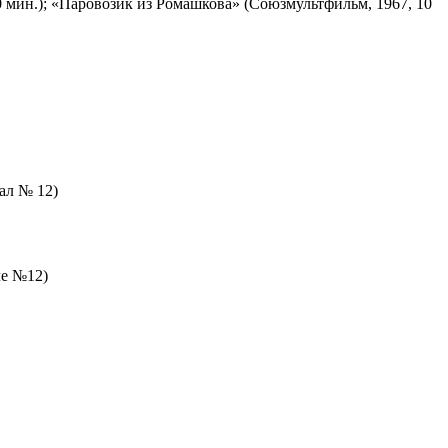
 мин.); «Паровозик из Ромашкова» (Союзмультфильм, 1967, 10
зал № 12)
ле №12)