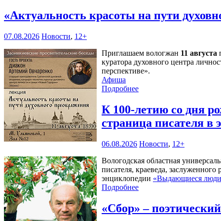
«Актуальность красоты на пути духов
07.08.2026
Новости
,
12+
Приглашаем вологжан
11 августа
п
куратора духовного центра личнос
перспективе».
Афиша
Подробнее
К 100-летию со дня 
страница писателя в
06.08.2026
Новости
,
12+
Вологодская областная универсал
писателя, краеведа, заслуженного
энциклопедии
«Выдающиеся люди 
Подробнее
«Сбор» – поэтически