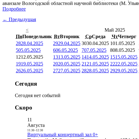
аванзале Вологодской областной научной библиотеки (М. Ульяно
Подробнее
← Предыдущая
<
Май 2025
Пн
Понедельник
Вт
Вторник
Ср
Среда
Чт
Четверг
28
28.04.2025
29
29.04.2025
30
30.04.2025
1
01.05.2025
5
05.05.2025
6
06.05.2025
7
07.05.2025
8
08.05.2025
12
12.05.2025
13
13.05.2025
14
14.05.2025
15
15.05.2025
19
19.05.2025
20
20.05.2025
21
21.05.2025
22
22.05.2025
26
26.05.2025
27
27.05.2025
28
28.05.2025
29
29.05.2025
Сегодня
Сегодня нет событий
Скоро
11
Августа
11:30
-
12:30
Виртуальный концертный зал 0+