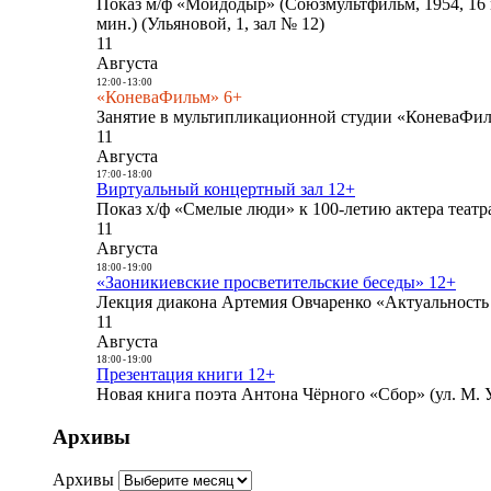
Показ м/ф «Мойдодыр» (Союзмультфильм, 1954, 16 
мин.) (Ульяновой, 1, зал № 12)
11
Августа
12:00
-
13:00
«КоневаФильм» 6+
Занятие в мультипликационной студии «КоневаФиль
11
Августа
17:00
-
18:00
Виртуальный концертный зал 12+
Показ х/ф «Смелые люди» к 100-летию актера театра
11
Августа
18:00
-
19:00
«Заоникиевские просветительские беседы» 12+
Лекция диакона Артемия Овчаренко «Актуальность 
11
Августа
18:00
-
19:00
Презентация книги 12+
Новая книга поэта Антона Чёрного «Сбор» (ул. М. У
Архивы
Архивы