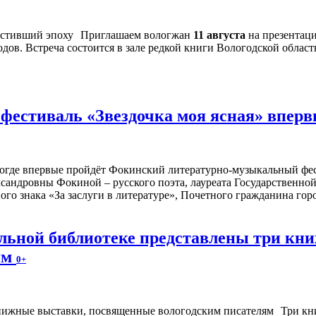
Приглашаем вологжан
11 августа
на презентац
дов. Встреча состоится в зале редкой книги Вологодской област
естиваль «Звездочка моя ясная» впервы
ологде впервые пройдёт Фокинский литературно-музыкальный фе
сандровны Фокиной – русского поэта, лауреата Государственн
ого знака «За заслуги в литературе», Почетного гражданина го
альной библиотеке представлены три к
ям
0+
Три кн