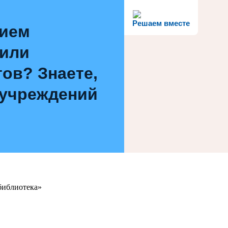
Решаем вместе
нием
 или
ов? Знаете,
 учреждений
библиотека»