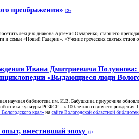
ного преображения»
12+
осетить лекцию диакона Артемия Овчаренко, старшего преподав
ти и семьи «Новый Гадарин», «Учение греческих святых отцов о
рождения Ивана Дмитриевича Полуянова:
 энциклопедии «Выдающиеся люди Волог
ьная научная библиотека им. И.В. Бабушкина приурочила обнов
 работника культуры РСФСР – к 100‑летию со дня его рождения.
Вологодского края»
на
сайте Вологодской областной библиоте
й опыт, вместивший эпоху
12+