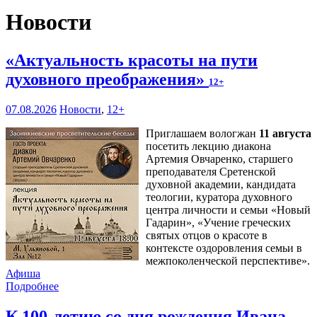
Новости
«Актуальность красоты на пути
духовного преображения»
12+
07.08.2026
Новости
,
12+
Приглашаем вологжан
11 августа
посетить лекцию диакона
Артемия Овчаренко, старшего
преподавателя Сретенской
духовной академии, кандидата
теологии, куратора духовного
центра личности и семьи «Новый
Гадарин», «Учение греческих
святых отцов о красоте в
контексте оздоровления семьи в
межпоколенческой перспективе».
Афиша
Подробнее
К 100-летию со дня рождения Ивана