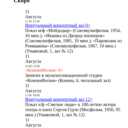
Скоро
11
Августа
11:30
-
12:30
Виртуальный концертный зал 0+
Показ м/ф «Мойдодыр» (Союзмультфильм, 1954,
16 мин.); «Ивашка из Дворца пионеров»
(Союзмультфильм, 1981, 10 мин.); «Паровозик из
Ромашкова» (Союзмультфильм, 1967, 10 мин.)
(Ульяновой, 1, зал № 12)
11
Августа
12:00
-
13:00
«КоневаФильм» 6+
Занятие в мультипликационной студии
«КоневаФильм» (Конева, 6, читальный зал)
11
Августа
17:00
-
18:00
Виртуальный концертный зал 12+
Показ х/ф «Смелые люди» к 100-летию актера
театра и кино Сергея Гурзо (Мосфильм, 1950, 95
мин.) (Ульяновой, 1, зал № 12)
11
Августа