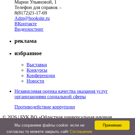
Марии Ульяновой, 1
Телефон для справок –
8(8172)21-17-69
Adm@booksite.ru
ВКонтакте
Видеохостинг
реклама
избранное
Выставки
Конкурсы
Конференции
Новости
Независимая оценка качества оказания услуг
организациями социальной сферы
Противодействие коррупции
© 2026 | БУК ВО «Областная универсальная научная
библиотека»
Мы cохраняем файлы cookie: если не
Принимаю
↑
согласны то можете закрыть сайт
Соглашение