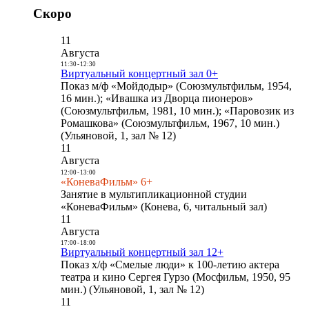
Скоро
11
Августа
11:30
-
12:30
Виртуальный концертный зал 0+
Показ м/ф «Мойдодыр» (Союзмультфильм, 1954,
16 мин.); «Ивашка из Дворца пионеров»
(Союзмультфильм, 1981, 10 мин.); «Паровозик из
Ромашкова» (Союзмультфильм, 1967, 10 мин.)
(Ульяновой, 1, зал № 12)
11
Августа
12:00
-
13:00
«КоневаФильм» 6+
Занятие в мультипликационной студии
«КоневаФильм» (Конева, 6, читальный зал)
11
Августа
17:00
-
18:00
Виртуальный концертный зал 12+
Показ х/ф «Смелые люди» к 100-летию актера
театра и кино Сергея Гурзо (Мосфильм, 1950, 95
мин.) (Ульяновой, 1, зал № 12)
11