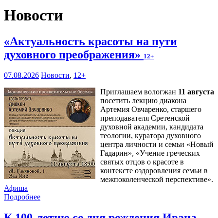
Новости
«Актуальность красоты на пути
духовного преображения»
12+
07.08.2026
Новости
,
12+
Приглашаем вологжан
11 августа
посетить лекцию диакона
Артемия Овчаренко, старшего
преподавателя Сретенской
духовной академии, кандидата
теологии, куратора духовного
центра личности и семьи «Новый
Гадарин», «Учение греческих
святых отцов о красоте в
контексте оздоровления семьи в
межпоколенческой перспективе».
Афиша
Подробнее
К 100-летию со дня рождения Ивана