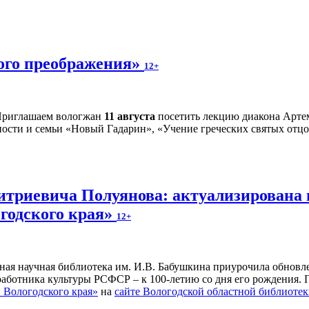
ного преображения»
12+
риглашаем вологжан
11 августа
посетить лекцию диакона Артем
ности и семьи «Новый Гадарин», «Учение греческих святых отцов
итриевича Полуянова: актуализирована 
годского края»
12+
ьная научная библиотека им. И.В. Бабушкина приурочила обнов
 работника культуры РСФСР – к 100‑летию со дня его рождения.
Вологодского края»
на
сайте Вологодской областной библиоте