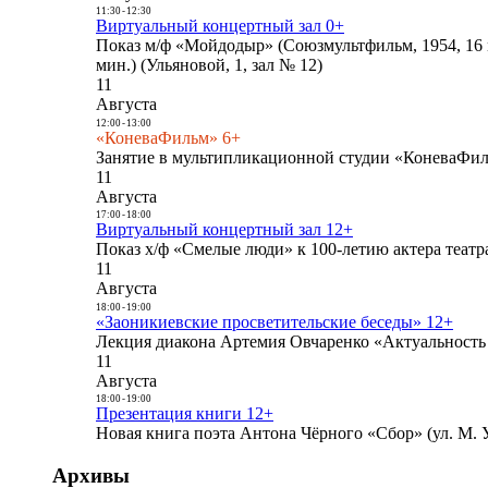
11:30
-
12:30
Виртуальный концертный зал 0+
Показ м/ф «Мойдодыр» (Союзмультфильм, 1954, 16 
мин.) (Ульяновой, 1, зал № 12)
11
Августа
12:00
-
13:00
«КоневаФильм» 6+
Занятие в мультипликационной студии «КоневаФиль
11
Августа
17:00
-
18:00
Виртуальный концертный зал 12+
Показ х/ф «Смелые люди» к 100-летию актера театра
11
Августа
18:00
-
19:00
«Заоникиевские просветительские беседы» 12+
Лекция диакона Артемия Овчаренко «Актуальность 
11
Августа
18:00
-
19:00
Презентация книги 12+
Новая книга поэта Антона Чёрного «Сбор» (ул. М. У
Архивы