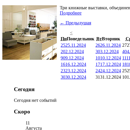
Три книжные выставки, объединенн
Подробнее
← Предыдущая
<
Пн
Понедельник
Вт
Вторник
С
25
25.11.2024
26
26.11.2024
27
2
2
02.12.2024
3
03.12.2024
4
04
9
09.12.2024
10
10.12.2024
11
1
16
16.12.2024
17
17.12.2024
18
1
23
23.12.2024
24
24.12.2024
25
2
30
30.12.2024
31
31.12.2024
1
01
Сегодня
Сегодня нет событий
Скоро
11
Августа