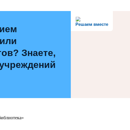
Решаем вместе
нием
 или
ов? Знаете,
 учреждений
библиотека»