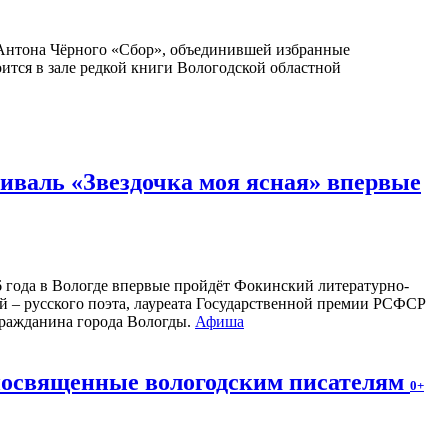
Антона Чёрного «Сбор», объединившей избранные
оится в зале редкой книги Вологодской областной
валь «Звездочка моя ясная» впервые
26 года в Вологде впервые пройдёт Фокинский литературно-
 – русского поэта, лауреата Государственной премии РСФСР
 гражданина города Вологды.
Афиша
 посвященные вологодским писателям
0+