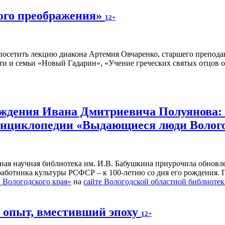
ного преображения»
12+
осетить лекцию диакона Артемия Овчаренко, старшего преподав
ти и семьи «Новый Гадарин», «Учение греческих святых отцов о
рождения Ивана Дмитриевича Полуянова:
 энциклопедии «Выдающиеся люди Волог
ьная научная библиотека им. И.В. Бабушкина приурочила обнов
 работника культуры РСФСР – к 100‑летию со дня его рождения.
Вологодского края»
на
сайте Вологодской областной библиоте
й опыт, вместивший эпоху
12+