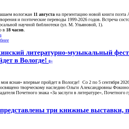
ашаем вологжан
11 августа
на презентацию новой книги поэта 
творения и поэтические переводы 1999-2026 годов. Встреча сост
сальной научной библиотеки (ул. М. Ульяновой, 1).
о в
18 часов
.
а
бнее
инский литературно-музыкальный фести
йдет в Вологде!
0+
Со 2 по 5 сентября 20
посвящено творческому наследию Ольги Александровны Фокиной
адателя Почетного знака «За заслуги в литературе», Почетного
е представлены три книжные выставки,