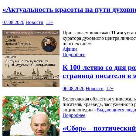
«Актуальность красоты на пути духов
07.08.2026
Новости
,
12+
Приглашаем вологжан
11 августа
п
куратора духовного центра личнос
перспективе».
Афиша
Подробнее
К 100-летию со дня 
страница писателя в
06.08.2026
Новости
,
12+
Вологодская областная универсал
писателя, краеведа, заслуженного
энциклопедии
«Выдающиеся люди 
Подробнее
«Сбор» – поэтически