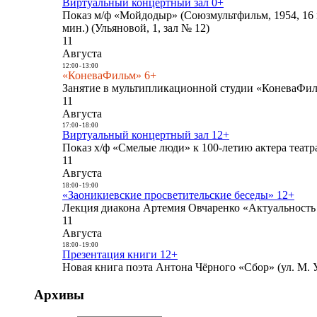
Виртуальный концертный зал 0+
Показ м/ф «Мойдодыр» (Союзмультфильм, 1954, 16 
мин.) (Ульяновой, 1, зал № 12)
11
Августа
12:00
-
13:00
«КоневаФильм» 6+
Занятие в мультипликационной студии «КоневаФиль
11
Августа
17:00
-
18:00
Виртуальный концертный зал 12+
Показ х/ф «Смелые люди» к 100-летию актера театра
11
Августа
18:00
-
19:00
«Заоникиевские просветительские беседы» 12+
Лекция диакона Артемия Овчаренко «Актуальность 
11
Августа
18:00
-
19:00
Презентация книги 12+
Новая книга поэта Антона Чёрного «Сбор» (ул. М. У
Архивы