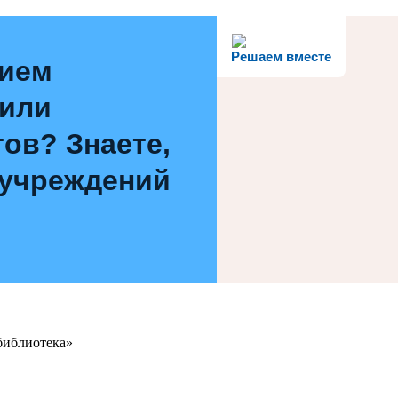
Решаем вместе
нием
 или
ов? Знаете,
 учреждений
библиотека»