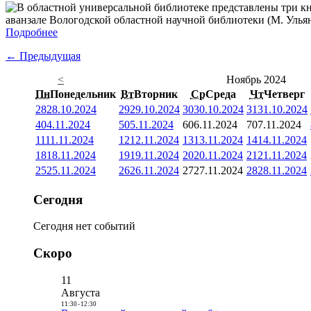
аванзале Вологодской областной научной библиотеки (М. Ульяно
Подробнее
← Предыдущая
<
Ноябрь 2024
Пн
Понедельник
Вт
Вторник
Ср
Среда
Чт
Четверг
28
28.10.2024
29
29.10.2024
30
30.10.2024
31
31.10.2024
4
04.11.2024
5
05.11.2024
6
06.11.2024
7
07.11.2024
11
11.11.2024
12
12.11.2024
13
13.11.2024
14
14.11.2024
18
18.11.2024
19
19.11.2024
20
20.11.2024
21
21.11.2024
25
25.11.2024
26
26.11.2024
27
27.11.2024
28
28.11.2024
Сегодня
Сегодня нет событий
Скоро
11
Августа
11:30
-
12:30