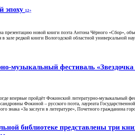
й эпоху
12+
а презентацию новой книги поэта Антона Чёрного «Сбор», объ
я в зале редкой книги Вологодской областной универсальной нау
но-музыкальный фестиваль «Звездочка м
ологде впервые пройдёт Фокинский литературно-музыкальный фе
сандровны Фокиной – русского поэта, лауреата Государственн
ого знака «За заслуги в литературе», Почетного гражданина го
альной библиотеке представлены три к