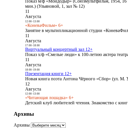
Показ м/ф «Мойдодыр» (Союзмультфильм, 1954, 16 
мин.) (Ульяновой, 1, зал № 12)
11
Августа
12:00
-
13:00
«КоневаФильм» 6+
Занятие в мультипликационной студии «КоневаФиль
11
Августа
17:00
-
18:00
Виртуальный концертный зал 12+
Показ х/ф «Смелые люди» к 100-летию актера театра
11
Августа
18:00
-
19:00
Презентация книги 12+
Новая книга поэта Антона Чёрного «Сбор» (ул. М. У
12
Августа
12:00
-
13:00
«Читающая лошадка» 6+
Детский клуб любителей чтения. Знакомство с книг
Архивы
Архивы