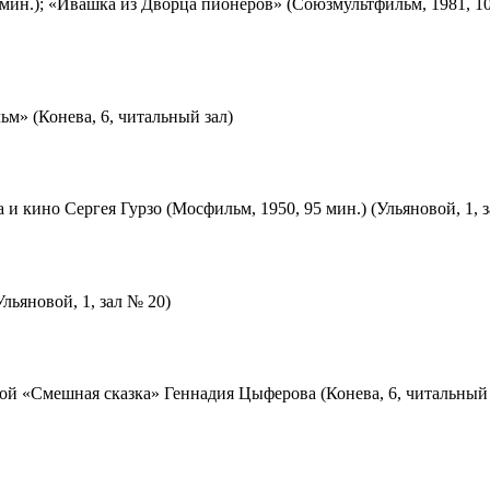
мин.); «Ивашка из Дворца пионеров» (Союзмультфильм, 1981, 10
м» (Конева, 6, читальный зал)
 и кино Сергея Гурзо (Мосфильм, 1950, 95 мин.) (Ульяновой, 1, 
льяновой, 1, зал № 20)
ой «Смешная сказка» Геннадия Цыферова (Конева, 6, читальный 