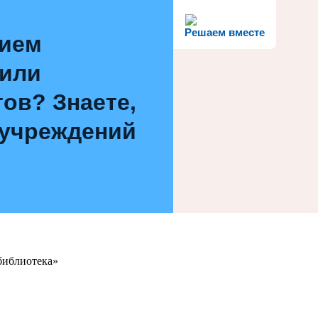
Решаем вместе
нием
 или
ов? Знаете,
 учреждений
библиотека»