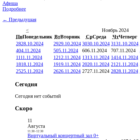
Афиша
Подробнее
← Предыдущая
<
Ноябрь 2024
Пн
Понедельник
Вт
Вторник
Ср
Среда
Чт
Четверг
28
28.10.2024
29
29.10.2024
30
30.10.2024
31
31.10.2024
4
04.11.2024
5
05.11.2024
6
06.11.2024
7
07.11.2024
11
11.11.2024
12
12.11.2024
13
13.11.2024
14
14.11.2024
18
18.11.2024
19
19.11.2024
20
20.11.2024
21
21.11.2024
25
25.11.2024
26
26.11.2024
27
27.11.2024
28
28.11.2024
Сегодня
Сегодня нет событий
Скоро
11
Августа
11:30
-
12:30
Виртуальный концертный зал 0+