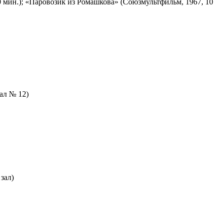
 мин.); «Паровозик из Ромашкова» (Союзмультфильм, 1967, 10
зал № 12)
зал)