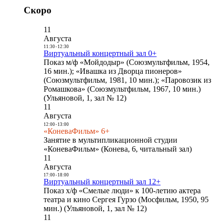
Скоро
11
Августа
11:30
-
12:30
Виртуальный концертный зал 0+
Показ м/ф «Мойдодыр» (Союзмультфильм, 1954,
16 мин.); «Ивашка из Дворца пионеров»
(Союзмультфильм, 1981, 10 мин.); «Паровозик из
Ромашкова» (Союзмультфильм, 1967, 10 мин.)
(Ульяновой, 1, зал № 12)
11
Августа
12:00
-
13:00
«КоневаФильм» 6+
Занятие в мультипликационной студии
«КоневаФильм» (Конева, 6, читальный зал)
11
Августа
17:00
-
18:00
Виртуальный концертный зал 12+
Показ х/ф «Смелые люди» к 100-летию актера
театра и кино Сергея Гурзо (Мосфильм, 1950, 95
мин.) (Ульяновой, 1, зал № 12)
11