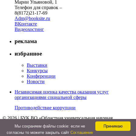
Марии Ульяновой, 1
Телефон для справок –
8(8172)21-17-69
Adm@booksite.ru
ВКонтакте
Видеохостинг
реклама
избранное
Выставки
Конкурсы
Конференции
Новости
Независимая оценка качества оказания услуг
организациями социальной сферы
Противодействие коррупции
© 2026 | БУК ВО «Областная универсальная научная
библиотека»
Мы cохраняем файлы cookie: если не
Принимаю
↑
согласны то можете закрыть сайт
Соглашение