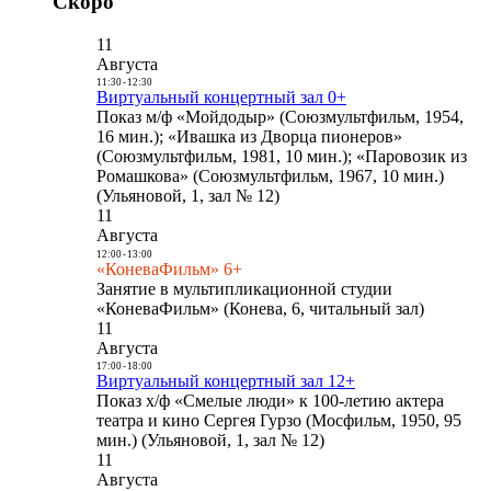
Скоро
11
Августа
11:30
-
12:30
Виртуальный концертный зал 0+
Показ м/ф «Мойдодыр» (Союзмультфильм, 1954,
16 мин.); «Ивашка из Дворца пионеров»
(Союзмультфильм, 1981, 10 мин.); «Паровозик из
Ромашкова» (Союзмультфильм, 1967, 10 мин.)
(Ульяновой, 1, зал № 12)
11
Августа
12:00
-
13:00
«КоневаФильм» 6+
Занятие в мультипликационной студии
«КоневаФильм» (Конева, 6, читальный зал)
11
Августа
17:00
-
18:00
Виртуальный концертный зал 12+
Показ х/ф «Смелые люди» к 100-летию актера
театра и кино Сергея Гурзо (Мосфильм, 1950, 95
мин.) (Ульяновой, 1, зал № 12)
11
Августа