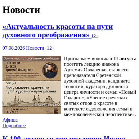
Новости
«Актуальность красоты на пути
духовного преображения»
12+
07.08.2026
Новости
,
12+
Приглашаем вологжан
11 августа
посетить лекцию диакона
Артемия Овчаренко, старшего
преподавателя Сретенской
духовной академии, кандидата
теологии, куратора духовного
центра личности и семьи «Новый
Гадарин», «Учение греческих
святых отцов о красоте в
контексте оздоровления семьи в
межпоколенческой перспективе».
Афиша
Подробнее
К 100-летию со дня рождения Ивана