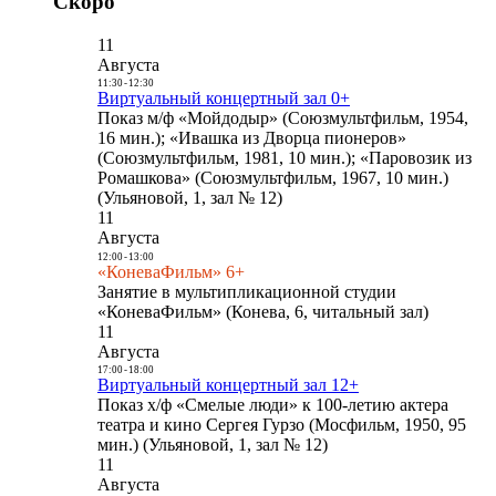
Скоро
11
Августа
11:30
-
12:30
Виртуальный концертный зал 0+
Показ м/ф «Мойдодыр» (Союзмультфильм, 1954,
16 мин.); «Ивашка из Дворца пионеров»
(Союзмультфильм, 1981, 10 мин.); «Паровозик из
Ромашкова» (Союзмультфильм, 1967, 10 мин.)
(Ульяновой, 1, зал № 12)
11
Августа
12:00
-
13:00
«КоневаФильм» 6+
Занятие в мультипликационной студии
«КоневаФильм» (Конева, 6, читальный зал)
11
Августа
17:00
-
18:00
Виртуальный концертный зал 12+
Показ х/ф «Смелые люди» к 100-летию актера
театра и кино Сергея Гурзо (Мосфильм, 1950, 95
мин.) (Ульяновой, 1, зал № 12)
11
Августа