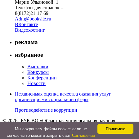
Марии Ульяновой, 1
Телефон для справок –
8(8172)21-17-69
Adm@booksite.ru
ВКонтакте
Видеохостинг
реклама
избранное
Выставки
Конкурсы
Конференции
Новости
Независимая оценка качества оказания услуг
организациями социальной сферы
Противодействие коррупции
© 2026 | БУК ВО «Областная универсальная научная
библиотека»
Мы cохраняем файлы cookie: если не
Принимаю
↑
согласны то можете закрыть сайт
Соглашение