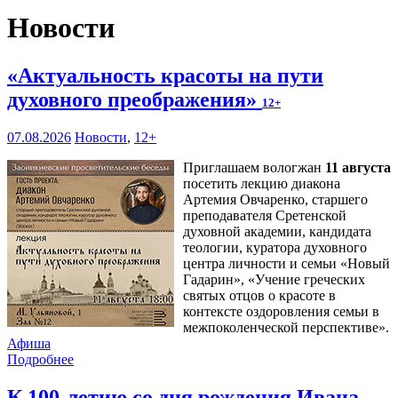
Новости
«Актуальность красоты на пути
духовного преображения»
12+
07.08.2026
Новости
,
12+
Приглашаем вологжан
11 августа
посетить лекцию диакона
Артемия Овчаренко, старшего
преподавателя Сретенской
духовной академии, кандидата
теологии, куратора духовного
центра личности и семьи «Новый
Гадарин», «Учение греческих
святых отцов о красоте в
контексте оздоровления семьи в
межпоколенческой перспективе».
Афиша
Подробнее
К 100-летию со дня рождения Ивана