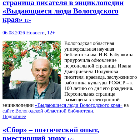
страница писателя в энциклопедии
«Выдающиеся люди Вологодского
края»
12+
06.08.2026
Новости
,
12+
Вологодская областная
универсальная научная
библиотека им. И.В. Бабушкина
приурочила обновление
персональной страницы Ивана
Дмитриевича Полуянова –
писателя, краеведа, заслуженного
работника культуры РСФСР – к
100‑летию со дня его рождения.
Персональная страница
размещена в электронной
энциклопедии
«Выдающиеся люди Вологодского края»
на
сайте Вологодской областной библиотеки
.
Подробнее
«Сбор» – поэтический опыт,
вместивший эпоху
12+