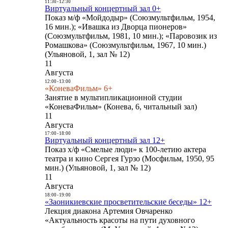
11:30
-
12:30
Виртуальный концертный зал 0+
Показ м/ф «Мойдодыр» (Союзмультфильм, 1954,
16 мин.); «Ивашка из Дворца пионеров»
(Союзмультфильм, 1981, 10 мин.); «Паровозик из
Ромашкова» (Союзмультфильм, 1967, 10 мин.)
(Ульяновой, 1, зал № 12)
11
Августа
12:00
-
13:00
«КоневаФильм» 6+
Занятие в мультипликационной студии
«КоневаФильм» (Конева, 6, читальный зал)
11
Августа
17:00
-
18:00
Виртуальный концертный зал 12+
Показ х/ф «Смелые люди» к 100-летию актера
театра и кино Сергея Гурзо (Мосфильм, 1950, 95
мин.) (Ульяновой, 1, зал № 12)
11
Августа
18:00
-
19:00
«Заоникиевские просветительские беседы» 12+
Лекция диакона Артемия Овчаренко
«Актуальность красоты на пути духовного