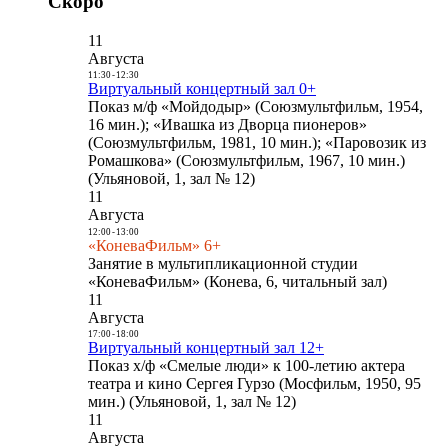
Скоро
11
Августа
11:30
-
12:30
Виртуальный концертный зал 0+
Показ м/ф «Мойдодыр» (Союзмультфильм, 1954,
16 мин.); «Ивашка из Дворца пионеров»
(Союзмультфильм, 1981, 10 мин.); «Паровозик из
Ромашкова» (Союзмультфильм, 1967, 10 мин.)
(Ульяновой, 1, зал № 12)
11
Августа
12:00
-
13:00
«КоневаФильм» 6+
Занятие в мультипликационной студии
«КоневаФильм» (Конева, 6, читальный зал)
11
Августа
17:00
-
18:00
Виртуальный концертный зал 12+
Показ х/ф «Смелые люди» к 100-летию актера
театра и кино Сергея Гурзо (Мосфильм, 1950, 95
мин.) (Ульяновой, 1, зал № 12)
11
Августа