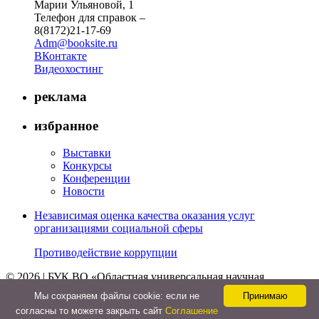
Марии Ульяновой, 1
Телефон для справок –
8(8172)21-17-69
Adm@booksite.ru
ВКонтакте
Видеохостинг
реклама
избранное
Выставки
Конкурсы
Конференции
Новости
Независимая оценка качества оказания услуг
организациями социальной сферы
Противодействие коррупции
© 2026 | БУК ВО «Областная универсальная научная
библиотека»
Мы cохраняем файлы cookie: если не
Принимаю
↑
согласны то можете закрыть сайт
Соглашение