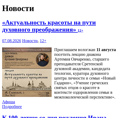
Новости
«Актуальность красоты на пути
духовного преображения»
12+
07.08.2026
Новости
,
12+
Приглашаем вологжан
11 августа
посетить лекцию диакона
Артемия Овчаренко, старшего
преподавателя Сретенской
духовной академии, кандидата
теологии, куратора духовного
центра личности и семьи «Новый
Гадарин», «Учение греческих
святых отцов о красоте в
контексте оздоровления семьи в
межпоколенческой перспективе».
Афиша
Подробнее
К 100-летию со дня рождения Ивана