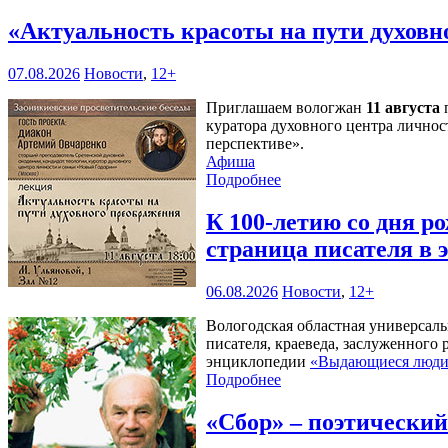
«Актуальность красоты на пути духов
07.08.2026
Новости
,
12+
Приглашаем вологжан
11 августа
п
куратора духовного центра личнос
перспективе».
Афиша
Подробнее
К 100-летию со дня 
страница писателя в
06.08.2026
Новости
,
12+
Вологодская областная универсал
писателя, краеведа, заслуженного
энциклопедии
«Выдающиеся люди 
Подробнее
«Сбор» – поэтически