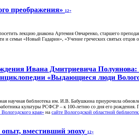
ного преображения»
12+
осетить лекцию диакона Артемия Овчаренко, старшего преподав
ти и семьи «Новый Гадарин», «Учение греческих святых отцов о
рождения Ивана Дмитриевича Полуянова:
 энциклопедии «Выдающиеся люди Волог
ьная научная библиотека им. И.В. Бабушкина приурочила обнов
 работника культуры РСФСР – к 100‑летию со дня его рождения.
Вологодского края»
на
сайте Вологодской областной библиоте
й опыт, вместивший эпоху
12+