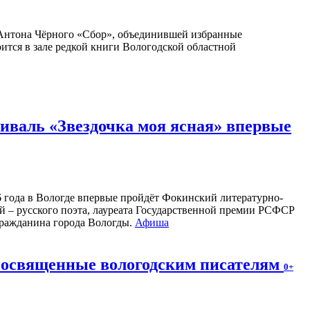
Антона Чёрного «Сбор», объединившей избранные
оится в зале редкой книги Вологодской областной
валь «Звездочка моя ясная» впервые
26 года в Вологде впервые пройдёт Фокинский литературно-
 – русского поэта, лауреата Государственной премии РСФСР
 гражданина города Вологды.
Афиша
 посвященные вологодским писателям
0+