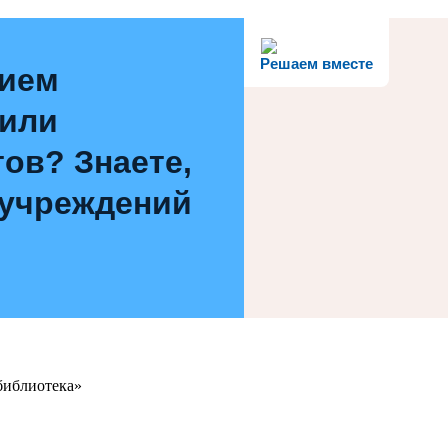
Решаем вместе
нием
 или
ов? Знаете,
 учреждений
библиотека»