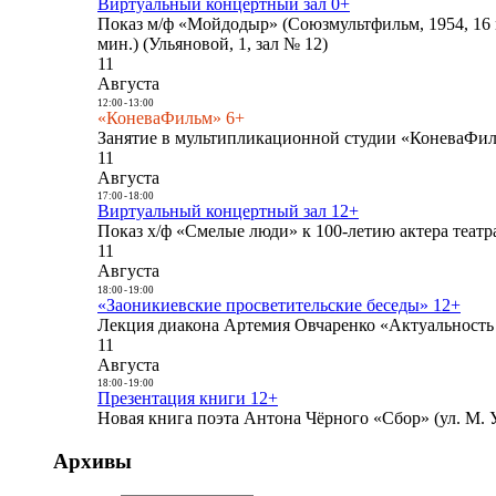
Виртуальный концертный зал 0+
Показ м/ф «Мойдодыр» (Союзмультфильм, 1954, 16 
мин.) (Ульяновой, 1, зал № 12)
11
Августа
12:00
-
13:00
«КоневаФильм» 6+
Занятие в мультипликационной студии «КоневаФиль
11
Августа
17:00
-
18:00
Виртуальный концертный зал 12+
Показ х/ф «Смелые люди» к 100-летию актера театра
11
Августа
18:00
-
19:00
«Заоникиевские просветительские беседы» 12+
Лекция диакона Артемия Овчаренко «Актуальность 
11
Августа
18:00
-
19:00
Презентация книги 12+
Новая книга поэта Антона Чёрного «Сбор» (ул. М. У
Архивы