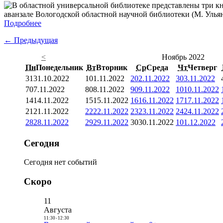
аванзале Вологодской областной научной библиотеки (М. Ульяно
Подробнее
← Предыдущая
<
Ноябрь 2022
Пн
Понедельник
Вт
Вторник
Ср
Среда
Чт
Четверг
31
31.10.2022
1
01.11.2022
2
02.11.2022
3
03.11.2022
7
07.11.2022
8
08.11.2022
9
09.11.2022
10
10.11.2022
14
14.11.2022
15
15.11.2022
16
16.11.2022
17
17.11.2022
21
21.11.2022
22
22.11.2022
23
23.11.2022
24
24.11.2022
28
28.11.2022
29
29.11.2022
30
30.11.2022
1
01.12.2022
Сегодня
Сегодня нет событий
Скоро
11
Августа
11:30
-
12:30