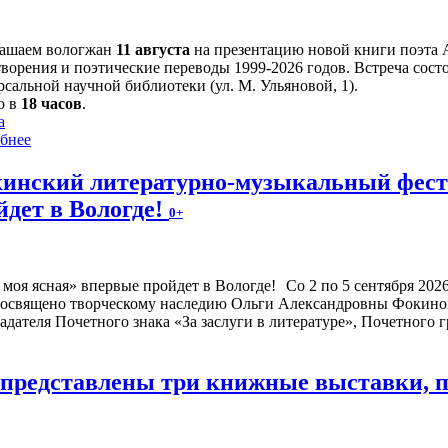
ашаем вологжан
11 августа
на презентацию новой книги поэта 
творения и поэтические переводы 1999-2026 годов. Встреча сост
сальной научной библиотеки (ул. М. Ульяновой, 1).
о в
18 часов
.
а
бнее
инский литературно-музыкальный фести
йдет в Вологде!
0+
Со 2 по 5 сентября 20
посвящено творческому наследию Ольги Александровны Фокиной
адателя Почетного знака «За заслуги в литературе», Почетного
е представлены три книжные выставки,