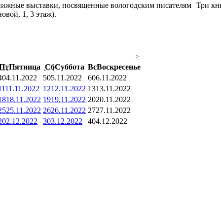
Три кн
вой, 1, 3 этаж).
>
Пт
Пятница
Сб
Суббота
Вс
Воскресенье
4
04.11.2022
5
05.11.2022
6
06.11.2022
11
11.11.2022
12
12.11.2022
13
13.11.2022
18
18.11.2022
19
19.11.2022
20
20.11.2022
25
25.11.2022
26
26.11.2022
27
27.11.2022
2
02.12.2022
3
03.12.2022
4
04.12.2022