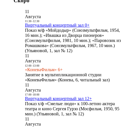
Скоро
11
Августа
11:30
-
12:30
Виртуальный концертный зал 0+
Показ м/ф «Мойдодыр» (Союзмультфильм, 1954,
16 мин.); «Ивашка из Дворца пионеров»
(Союзмультфильм, 1981, 10 мин.); «Паровозик из
Ромашкова» (Союзмультфильм, 1967, 10 мин.)
(Ульяновой, 1, зал № 12)
11
Августа
12:00
-
13:00
«КоневаФильм» 6+
Занятие в мультипликационной студии
«КоневаФильм» (Конева, 6, читальный зал)
11
Августа
17:00
-
18:00
Виртуальный концертный зал 12+
Показ х/ф «Смелые люди» к 100-летию актера
театра и кино Сергея Гурзо (Мосфильм, 1950, 95
мин.) (Ульяновой, 1, зал № 12)
11
Августа