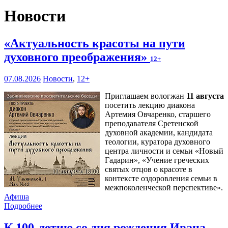
Новости
«Актуальность красоты на пути
духовного преображения»
12+
07.08.2026
Новости
,
12+
Приглашаем вологжан
11 августа
посетить лекцию диакона
Артемия Овчаренко, старшего
преподавателя Сретенской
духовной академии, кандидата
теологии, куратора духовного
центра личности и семьи «Новый
Гадарин», «Учение греческих
святых отцов о красоте в
контексте оздоровления семьи в
межпоколенческой перспективе».
Афиша
Подробнее
К 100-летию со дня рождения Ивана