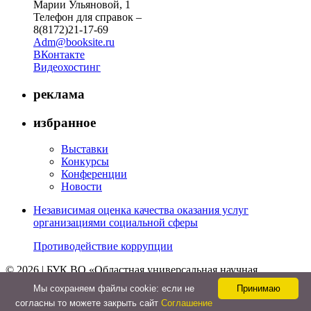
Марии Ульяновой, 1
Телефон для справок –
8(8172)21-17-69
Adm@booksite.ru
ВКонтакте
Видеохостинг
реклама
избранное
Выставки
Конкурсы
Конференции
Новости
Независимая оценка качества оказания услуг
организациями социальной сферы
Противодействие коррупции
© 2026 | БУК ВО «Областная универсальная научная
библиотека»
Мы cохраняем файлы cookie: если не
Принимаю
↑
согласны то можете закрыть сайт
Соглашение