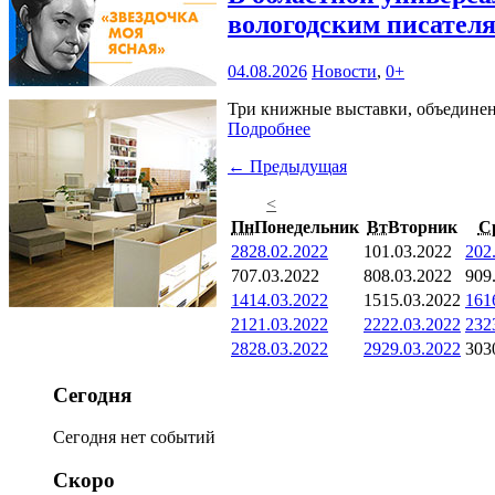
вологодским писател
04.08.2026
Новости
,
0+
Три книжные выставки, объединенн
Подробнее
← Предыдущая
<
Пн
Понедельник
Вт
Вторник
С
28
28.02.2022
1
01.03.2022
2
02
7
07.03.2022
8
08.03.2022
9
09
14
14.03.2022
15
15.03.2022
16
1
21
21.03.2022
22
22.03.2022
23
2
28
28.03.2022
29
29.03.2022
30
3
Сегодня
Сегодня нет событий
Скоро