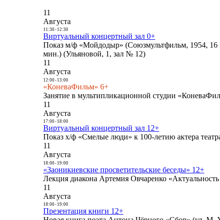
11
Августа
11:30
-
12:30
Виртуальный концертный зал 0+
Показ м/ф «Мойдодыр» (Союзмультфильм, 1954, 16 
мин.) (Ульяновой, 1, зал № 12)
11
Августа
12:00
-
13:00
«КоневаФильм» 6+
Занятие в мультипликационной студии «КоневаФиль
11
Августа
17:00
-
18:00
Виртуальный концертный зал 12+
Показ х/ф «Смелые люди» к 100-летию актера театра
11
Августа
18:00
-
19:00
«Заоникиевские просветительские беседы» 12+
Лекция диакона Артемия Овчаренко «Актуальность 
11
Августа
18:00
-
19:00
Презентация книги 12+
Новая книга поэта Антона Чёрного «Сбор» (ул. М. У