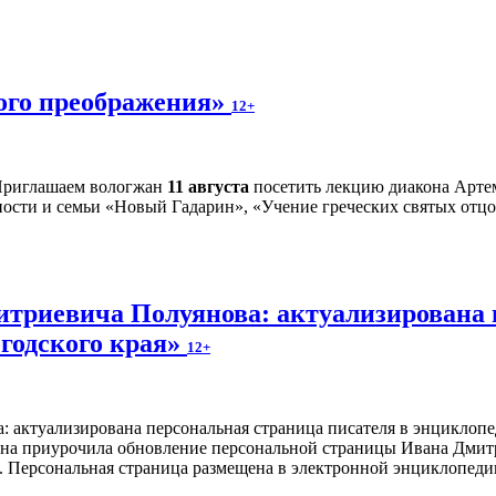
ного преображения»
12+
риглашаем вологжан
11 августа
посетить лекцию диакона Артем
ности и семьи «Новый Гадарин», «Учение греческих святых отцов
итриевича Полуянова: актуализирована 
годского края»
12+
ина приурочила обновление персональной страницы Ивана Дмитр
я. Персональная страница размещена в электронной энциклопед