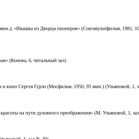
мин.); «Ивашка из Дворца пионеров» (Союзмультфильм, 1981, 10
м» (Конева, 6, читальный зал)
 и кино Сергея Гурзо (Мосфильм, 1950, 95 мин.) (Ульяновой, 1, 
красоты на пути духовного преображения» (М. Ульяновой, 1, за
льяновой, 1, зал № 20)