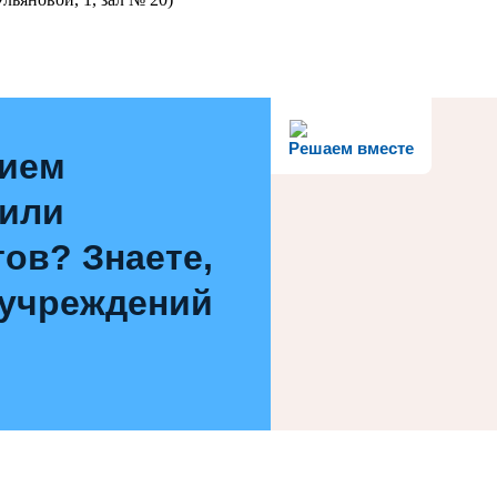
Решаем вместе
нием
 или
ов? Знаете,
 учреждений