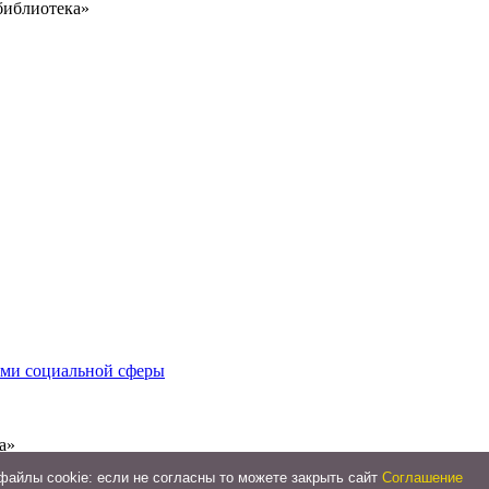
библиотека»
иями социальной сферы
а»
айлы cookie: если не согласны то можете закрыть сайт
Соглашение