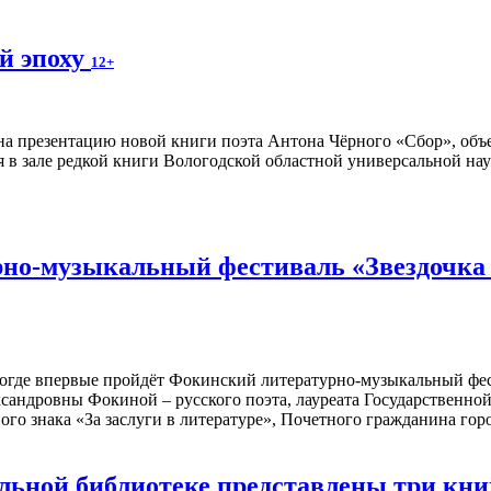
й эпоху
12+
а презентацию новой книги поэта Антона Чёрного «Сбор», объ
я в зале редкой книги Вологодской областной универсальной нау
но-музыкальный фестиваль «Звездочка м
ологде впервые пройдёт Фокинский литературно-музыкальный фе
сандровны Фокиной – русского поэта, лауреата Государственн
ого знака «За заслуги в литературе», Почетного гражданина го
альной библиотеке представлены три к