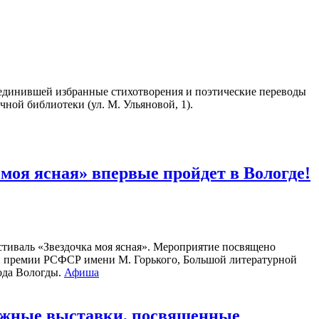
единившей избранные стихотворения и поэтические переводы
чной библиотеки (ул. М. Ульяновой, 1).
оя ясная» впервые пройдет в Вологде!
стиваль «Звездочка моя ясная». Мероприятие посвящено
ой премии РСФСР имени М. Горького, Большой литературной
рода Вологды.
Афиша
нижные выставки, посвященные