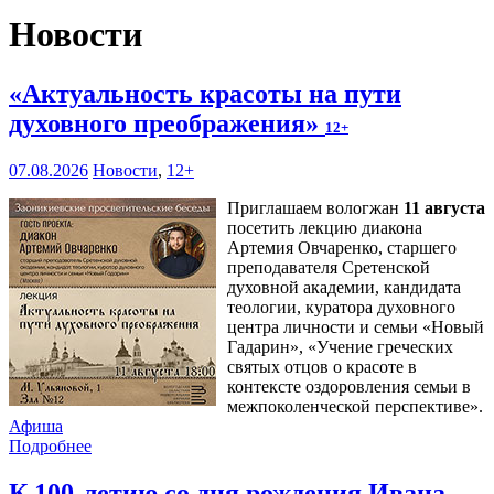
Новости
«Актуальность красоты на пути
духовного преображения»
12+
07.08.2026
Новости
,
12+
Приглашаем вологжан
11 августа
посетить лекцию диакона
Артемия Овчаренко, старшего
преподавателя Сретенской
духовной академии, кандидата
теологии, куратора духовного
центра личности и семьи «Новый
Гадарин», «Учение греческих
святых отцов о красоте в
контексте оздоровления семьи в
межпоколенческой перспективе».
Афиша
Подробнее
К 100-летию со дня рождения Ивана