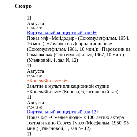
Скоро
11
Августа
11:30
-
12:30
Виртуальный концертный зал 0+
Показ м/ф «Мойдодыр» (Союзмультфильм, 1954,
16 мин.); «Ивашка из Дворца пионеров»
(Союзмультфильм, 1981, 10 мин.); «Паровозик из
Ромашкова» (Союзмультфильм, 1967, 10 мин.)
(Ульяновой, 1, зал № 12)
11
Августа
12:00
-
13:00
«КоневаФильм» 6+
Занятие в мультипликационной студии
«КоневаФильм» (Конева, 6, читальный зал)
11
Августа
17:00
-
18:00
Виртуальный концертный зал 12+
Показ х/ф «Смелые люди» к 100-летию актера
театра и кино Сергея Гурзо (Мосфильм, 1950, 95
мин.) (Ульяновой, 1, зал № 12)
11