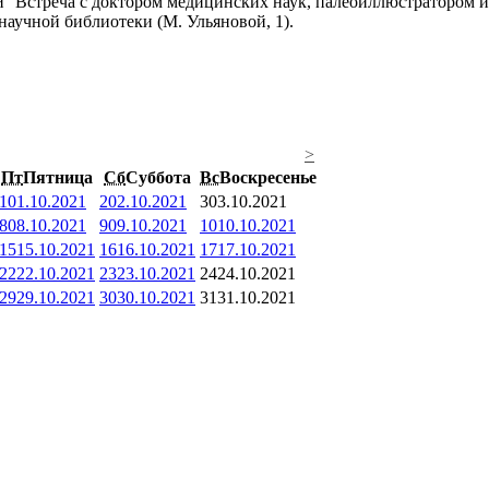
Встреча с доктором медицинских наук, палеоиллюстратором и
научной библиотеки (М. Ульяновой, 1).
>
Пт
Пятница
Сб
Суббота
Вс
Воскресенье
1
01.10.2021
2
02.10.2021
3
03.10.2021
8
08.10.2021
9
09.10.2021
10
10.10.2021
15
15.10.2021
16
16.10.2021
17
17.10.2021
22
22.10.2021
23
23.10.2021
24
24.10.2021
29
29.10.2021
30
30.10.2021
31
31.10.2021