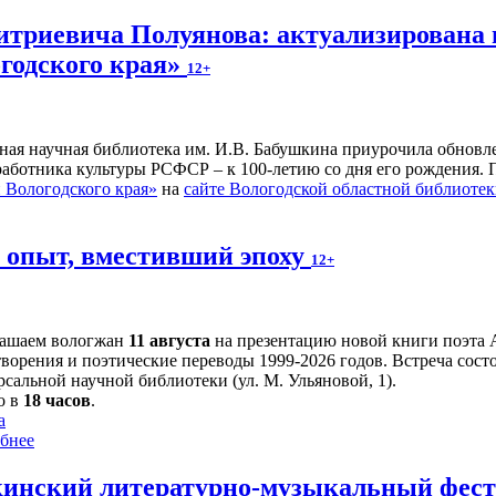
итриевича Полуянова: актуализирована 
годского края»
12+
ьная научная библиотека им. И.В. Бабушкина приурочила обнов
 работника культуры РСФСР – к 100‑летию со дня его рождения.
Вологодского края»
на
сайте Вологодской областной библиоте
й опыт, вместивший эпоху
12+
ашаем вологжан
11 августа
на презентацию новой книги поэта 
творения и поэтические переводы 1999-2026 годов. Встреча сост
сальной научной библиотеки (ул. М. Ульяновой, 1).
о в
18 часов
.
а
бнее
инский литературно-музыкальный фести