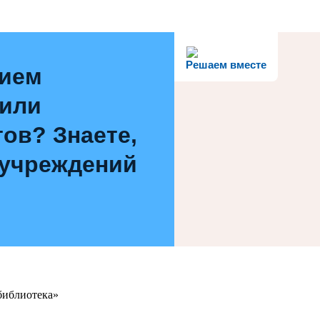
Решаем вместе
нием
 или
ов? Знаете,
 учреждений
библиотека»