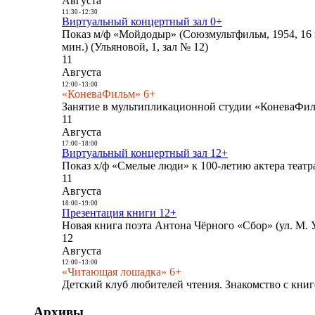
Августа
11:30
-
12:30
Виртуальный концертный зал 0+
Показ м/ф «Мойдодыр» (Союзмультфильм, 1954, 16 
мин.) (Ульяновой, 1, зал № 12)
11
Августа
12:00
-
13:00
«КоневаФильм» 6+
Занятие в мультипликационной студии «КоневаФиль
11
Августа
17:00
-
18:00
Виртуальный концертный зал 12+
Показ х/ф «Смелые люди» к 100-летию актера театра
11
Августа
18:00
-
19:00
Презентация книги 12+
Новая книга поэта Антона Чёрного «Сбор» (ул. М. У
12
Августа
12:00
-
13:00
«Читающая лошадка» 6+
Детский клуб любителей чтения. Знакомство с книг
Архивы