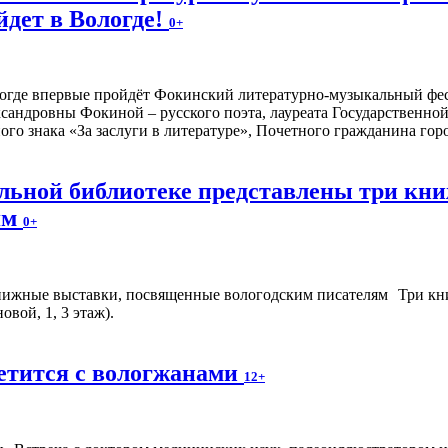
йдет в Вологде!
0+
ологде впервые пройдёт Фокинский литературно-музыкальный фе
сандровны Фокиной – русского поэта, лауреата Государственн
ого знака «За заслуги в литературе», Почетного гражданина го
альной библиотеке представлены три к
ям
0+
Три кн
вой, 1, 3 этаж).
етится с вологжанами
12+