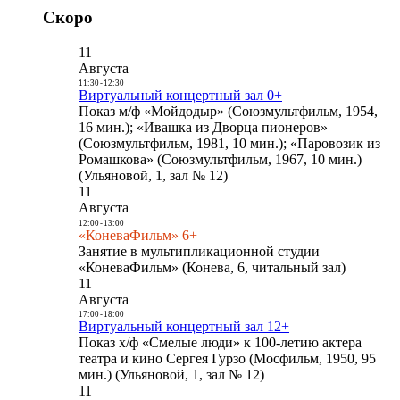
Скоро
11
Августа
11:30
-
12:30
Виртуальный концертный зал 0+
Показ м/ф «Мойдодыр» (Союзмультфильм, 1954,
16 мин.); «Ивашка из Дворца пионеров»
(Союзмультфильм, 1981, 10 мин.); «Паровозик из
Ромашкова» (Союзмультфильм, 1967, 10 мин.)
(Ульяновой, 1, зал № 12)
11
Августа
12:00
-
13:00
«КоневаФильм» 6+
Занятие в мультипликационной студии
«КоневаФильм» (Конева, 6, читальный зал)
11
Августа
17:00
-
18:00
Виртуальный концертный зал 12+
Показ х/ф «Смелые люди» к 100-летию актера
театра и кино Сергея Гурзо (Мосфильм, 1950, 95
мин.) (Ульяновой, 1, зал № 12)
11