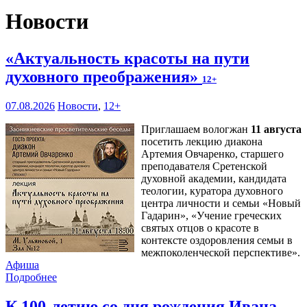
Новости
«Актуальность красоты на пути
духовного преображения»
12+
07.08.2026
Новости
,
12+
Приглашаем вологжан
11 августа
посетить лекцию диакона
Артемия Овчаренко, старшего
преподавателя Сретенской
духовной академии, кандидата
теологии, куратора духовного
центра личности и семьи «Новый
Гадарин», «Учение греческих
святых отцов о красоте в
контексте оздоровления семьи в
межпоколенческой перспективе».
Афиша
Подробнее
К 100-летию со дня рождения Ивана