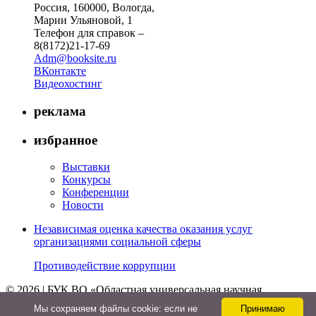
Россия, 160000, Вологда,
Марии Ульяновой, 1
Телефон для справок –
8(8172)21-17-69
Adm@booksite.ru
ВКонтакте
Видеохостинг
реклама
избранное
Выставки
Конкурсы
Конференции
Новости
Независимая оценка качества оказания услуг
организациями социальной сферы
Противодействие коррупции
© 2026 | БУК ВО «Областная универсальная научная
библиотека»
Мы cохраняем файлы cookie: если не
Принимаю
↑