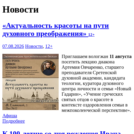
Новости
«Актуальность красоты на пути
духовного преображения»
12+
07.08.2026
Новости
,
12+
Приглашаем вологжан
11 августа
посетить лекцию диакона
Артемия Овчаренко, старшего
преподавателя Сретенской
духовной академии, кандидата
теологии, куратора духовного
центра личности и семьи «Новый
Гадарин», «Учение греческих
святых отцов о красоте в
контексте оздоровления семьи в
межпоколенческой перспективе».
Афиша
Подробнее
К 100-летию со дня рождения Ивана