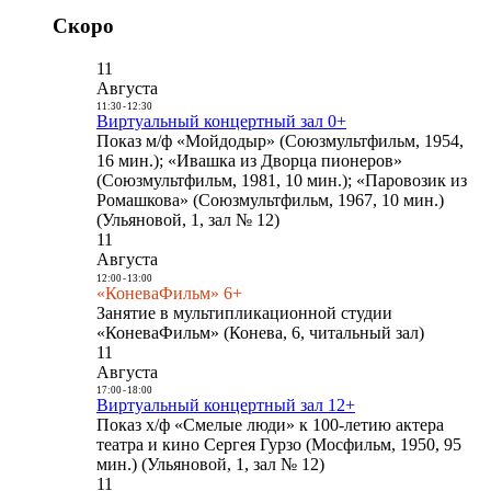
Скоро
11
Августа
11:30
-
12:30
Виртуальный концертный зал 0+
Показ м/ф «Мойдодыр» (Союзмультфильм, 1954,
16 мин.); «Ивашка из Дворца пионеров»
(Союзмультфильм, 1981, 10 мин.); «Паровозик из
Ромашкова» (Союзмультфильм, 1967, 10 мин.)
(Ульяновой, 1, зал № 12)
11
Августа
12:00
-
13:00
«КоневаФильм» 6+
Занятие в мультипликационной студии
«КоневаФильм» (Конева, 6, читальный зал)
11
Августа
17:00
-
18:00
Виртуальный концертный зал 12+
Показ х/ф «Смелые люди» к 100-летию актера
театра и кино Сергея Гурзо (Мосфильм, 1950, 95
мин.) (Ульяновой, 1, зал № 12)
11