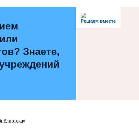
Решаем вместе
нием
 или
ов? Знаете,
 учреждений
библиотека»