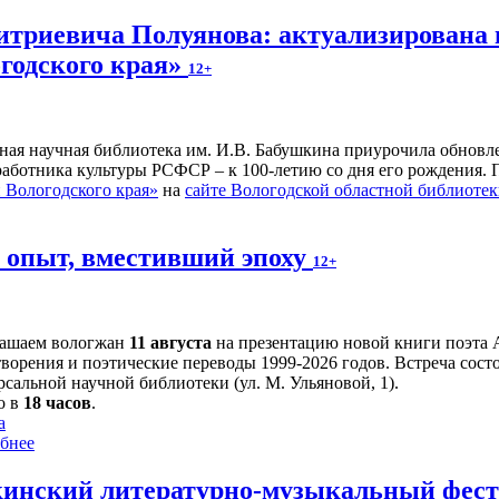
итриевича Полуянова: актуализирована 
годского края»
12+
ьная научная библиотека им. И.В. Бабушкина приурочила обнов
 работника культуры РСФСР – к 100‑летию со дня его рождения.
Вологодского края»
на
сайте Вологодской областной библиоте
й опыт, вместивший эпоху
12+
ашаем вологжан
11 августа
на презентацию новой книги поэта 
творения и поэтические переводы 1999-2026 годов. Встреча сост
сальной научной библиотеки (ул. М. Ульяновой, 1).
о в
18 часов
.
а
бнее
инский литературно-музыкальный фести