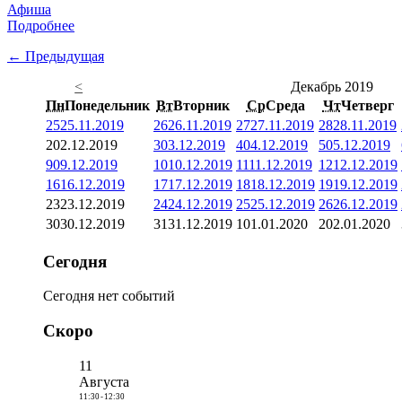
Афиша
Подробнее
← Предыдущая
<
Декабрь 2019
Пн
Понедельник
Вт
Вторник
Ср
Среда
Чт
Четверг
25
25.11.2019
26
26.11.2019
27
27.11.2019
28
28.11.2019
2
02.12.2019
3
03.12.2019
4
04.12.2019
5
05.12.2019
9
09.12.2019
10
10.12.2019
11
11.12.2019
12
12.12.2019
16
16.12.2019
17
17.12.2019
18
18.12.2019
19
19.12.2019
23
23.12.2019
24
24.12.2019
25
25.12.2019
26
26.12.2019
30
30.12.2019
31
31.12.2019
1
01.01.2020
2
02.01.2020
Сегодня
Сегодня нет событий
Скоро
11
Августа
11:30
-
12:30