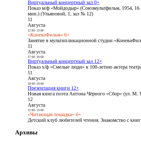
Виртуальный концертный зал 0+
Показ м/ф «Мойдодыр» (Союзмультфильм, 1954, 16 
мин.) (Ульяновой, 1, зал № 12)
11
Августа
12:00
-
13:00
«КоневаФильм» 6+
Занятие в мультипликационной студии «КоневаФиль
11
Августа
17:00
-
18:00
Виртуальный концертный зал 12+
Показ х/ф «Смелые люди» к 100-летию актера театра
11
Августа
18:00
-
19:00
Презентация книги 12+
Новая книга поэта Антона Чёрного «Сбор» (ул. М. У
12
Августа
12:00
-
13:00
«Читающая лошадка» 6+
Детский клуб любителей чтения. Знакомство с книг
Архивы