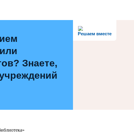
Решаем вместе
нием
 или
ов? Знаете,
 учреждений
библиотека»