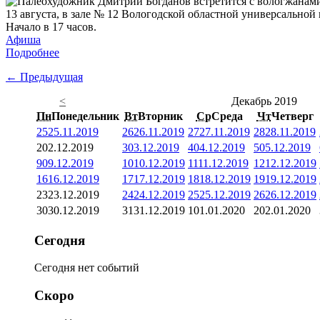
13 августа, в зале № 12 Вологодской областной универсальной 
Начало в 17 часов.
Афиша
Подробнее
← Предыдущая
<
Декабрь 2019
Пн
Понедельник
Вт
Вторник
Ср
Среда
Чт
Четверг
25
25.11.2019
26
26.11.2019
27
27.11.2019
28
28.11.2019
2
02.12.2019
3
03.12.2019
4
04.12.2019
5
05.12.2019
9
09.12.2019
10
10.12.2019
11
11.12.2019
12
12.12.2019
16
16.12.2019
17
17.12.2019
18
18.12.2019
19
19.12.2019
23
23.12.2019
24
24.12.2019
25
25.12.2019
26
26.12.2019
30
30.12.2019
31
31.12.2019
1
01.01.2020
2
02.01.2020
Сегодня
Сегодня нет событий
Скоро