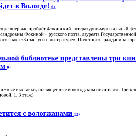
йдет в Вологде!
0+
ологде впервые пройдёт Фокинский литературно-музыкальный фе
сандровны Фокиной – русского поэта, лауреата Государственн
ого знака «За заслуги в литературе», Почетного гражданина го
альной библиотеке представлены три к
ям
0+
Три кн
вой, 1, 3 этаж).
етится с вологжанами
12+