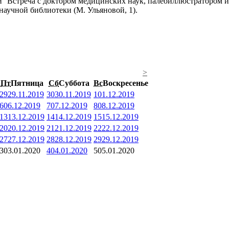
Встреча с доктором медицинских наук, палеоиллюстратором и
научной библиотеки (М. Ульяновой, 1).
>
Пт
Пятница
Сб
Суббота
Вс
Воскресенье
29
29.11.2019
30
30.11.2019
1
01.12.2019
6
06.12.2019
7
07.12.2019
8
08.12.2019
13
13.12.2019
14
14.12.2019
15
15.12.2019
20
20.12.2019
21
21.12.2019
22
22.12.2019
27
27.12.2019
28
28.12.2019
29
29.12.2019
3
03.01.2020
4
04.01.2020
5
05.01.2020