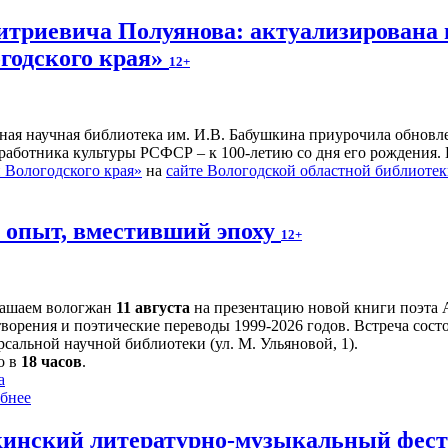
итриевича Полуянова: актуализирована 
годского края»
12+
ьная научная библиотека им. И.В. Бабушкина приурочила обнов
 работника культуры РСФСР – к 100‑летию со дня его рождения.
Вологодского края»
на
сайте Вологодской областной библиоте
й опыт, вместивший эпоху
12+
ашаем вологжан
11 августа
на презентацию новой книги поэта 
творения и поэтические переводы 1999-2026 годов. Встреча сост
сальной научной библиотеки (ул. М. Ульяновой, 1).
о в
18 часов
.
а
бнее
инский литературно-музыкальный фести