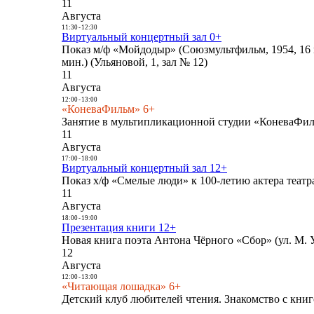
11
Августа
11:30
-
12:30
Виртуальный концертный зал 0+
Показ м/ф «Мойдодыр» (Союзмультфильм, 1954, 16 
мин.) (Ульяновой, 1, зал № 12)
11
Августа
12:00
-
13:00
«КоневаФильм» 6+
Занятие в мультипликационной студии «КоневаФиль
11
Августа
17:00
-
18:00
Виртуальный концертный зал 12+
Показ х/ф «Смелые люди» к 100-летию актера театра
11
Августа
18:00
-
19:00
Презентация книги 12+
Новая книга поэта Антона Чёрного «Сбор» (ул. М. У
12
Августа
12:00
-
13:00
«Читающая лошадка» 6+
Детский клуб любителей чтения. Знакомство с книг