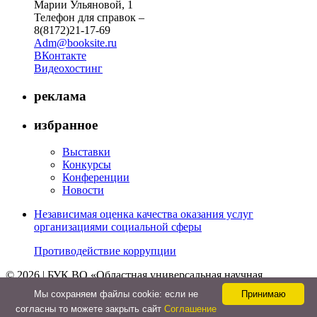
Марии Ульяновой, 1
Телефон для справок –
8(8172)21-17-69
Adm@booksite.ru
ВКонтакте
Видеохостинг
реклама
избранное
Выставки
Конкурсы
Конференции
Новости
Независимая оценка качества оказания услуг
организациями социальной сферы
Противодействие коррупции
© 2026 | БУК ВО «Областная универсальная научная
библиотека»
Мы cохраняем файлы cookie: если не
Принимаю
↑
согласны то можете закрыть сайт
Соглашение