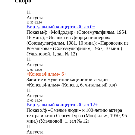
Скоро
11
Августа
11:30
-
12:30
Виртуальный концертный зал 0+
Показ м/ф «Мойдодыр» (Союзмультфильм, 1954,
16 мин.); «Ивашка из Дворца пионеров»
(Союзмультфильм, 1981, 10 мин.); «Паровозик из
Ромашкова» (Союзмультфильм, 1967, 10 мин.)
(Ульяновой, 1, зал № 12)
11
Августа
12:00
-
13:00
«КоневаФильм» 6+
Занятие в мультипликационной студии
«КоневаФильм» (Конева, 6, читальный зал)
11
Августа
17:00
-
18:00
Виртуальный концертный зал 12+
Показ х/ф «Смелые люди» к 100-летию актера
театра и кино Сергея Гурзо (Мосфильм, 1950, 95
мин.) (Ульяновой, 1, зал № 12)
11
Августа