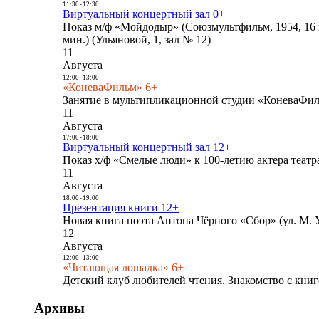
11:30
-
12:30
Виртуальный концертный зал 0+
Показ м/ф «Мойдодыр» (Союзмультфильм, 1954, 16 
мин.) (Ульяновой, 1, зал № 12)
11
Августа
12:00
-
13:00
«КоневаФильм» 6+
Занятие в мультипликационной студии «КоневаФиль
11
Августа
17:00
-
18:00
Виртуальный концертный зал 12+
Показ х/ф «Смелые люди» к 100-летию актера театра
11
Августа
18:00
-
19:00
Презентация книги 12+
Новая книга поэта Антона Чёрного «Сбор» (ул. М. У
12
Августа
12:00
-
13:00
«Читающая лошадка» 6+
Детский клуб любителей чтения. Знакомство с книг
Архивы