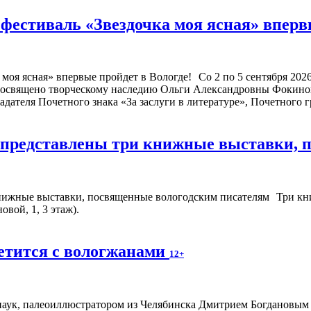
естиваль «Звездочка моя ясная» впервы
Со 2 по 5 сентября 20
посвящено творческому наследию Ольги Александровны Фокиной
адателя Почетного знака «За заслуги в литературе», Почетного
е представлены три книжные выставки,
Три кн
вой, 1, 3 этаж).
етится с вологжанами
12+
аук, палеоиллюстратором из Челябинска Дмитрием Богдановым пр