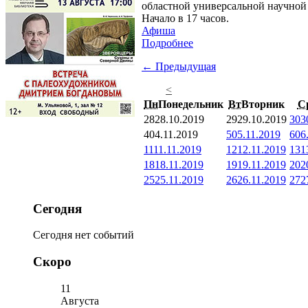
областной универсальной научной 
Начало в 17 часов.
Афиша
Подробнее
← Предыдущая
<
Пн
Понедельник
Вт
Вторник
С
28
28.10.2019
29
29.10.2019
30
3
4
04.11.2019
5
05.11.2019
6
06
11
11.11.2019
12
12.11.2019
13
1
18
18.11.2019
19
19.11.2019
20
2
25
25.11.2019
26
26.11.2019
27
2
Сегодня
Сегодня нет событий
Скоро
11
Августа