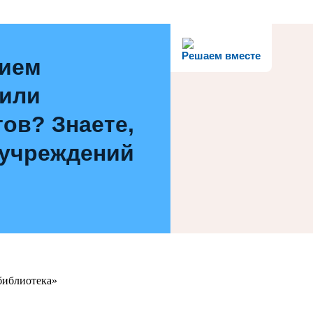
Решаем вместе
нием
 или
ов? Знаете,
 учреждений
библиотека»