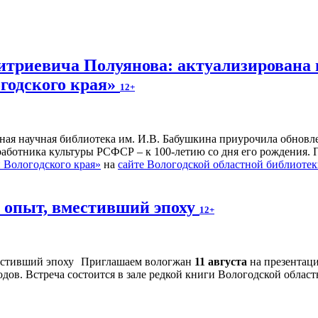
итриевича Полуянова: актуализирована 
годского края»
12+
ьная научная библиотека им. И.В. Бабушкина приурочила обнов
 работника культуры РСФСР – к 100‑летию со дня его рождения.
Вологодского края»
на
сайте Вологодской областной библиоте
й опыт, вместивший эпоху
12+
Приглашаем вологжан
11 августа
на презентац
дов. Встреча состоится в зале редкой книги Вологодской област