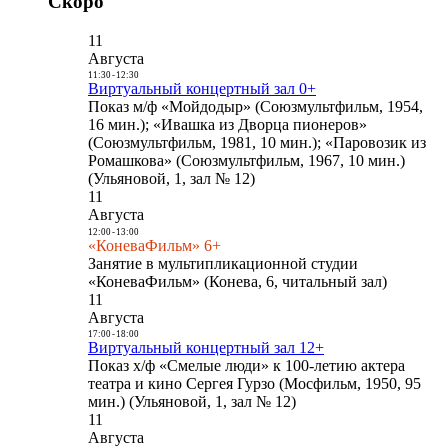
Скоро
11
Августа
11:30
-
12:30
Виртуальный концертный зал 0+
Показ м/ф «Мойдодыр» (Союзмультфильм, 1954,
16 мин.); «Ивашка из Дворца пионеров»
(Союзмультфильм, 1981, 10 мин.); «Паровозик из
Ромашкова» (Союзмультфильм, 1967, 10 мин.)
(Ульяновой, 1, зал № 12)
11
Августа
12:00
-
13:00
«КоневаФильм» 6+
Занятие в мультипликационной студии
«КоневаФильм» (Конева, 6, читальный зал)
11
Августа
17:00
-
18:00
Виртуальный концертный зал 12+
Показ х/ф «Смелые люди» к 100-летию актера
театра и кино Сергея Гурзо (Мосфильм, 1950, 95
мин.) (Ульяновой, 1, зал № 12)
11
Августа