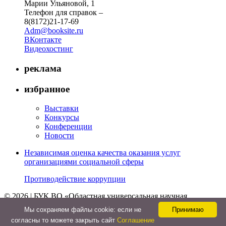
Марии Ульяновой, 1
Телефон для справок –
8(8172)21-17-69
Adm@booksite.ru
ВКонтакте
Видеохостинг
реклама
избранное
Выставки
Конкурсы
Конференции
Новости
Независимая оценка качества оказания услуг
организациями социальной сферы
Противодействие коррупции
© 2026 | БУК ВО «Областная универсальная научная
библиотека»
Мы cохраняем файлы cookie: если не
Принимаю
↑
согласны то можете закрыть сайт
Соглашение