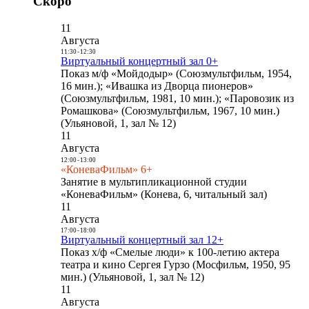
Скоро
11
Августа
11:30
-
12:30
Виртуальный концертный зал 0+
Показ м/ф «Мойдодыр» (Союзмультфильм, 1954,
16 мин.); «Ивашка из Дворца пионеров»
(Союзмультфильм, 1981, 10 мин.); «Паровозик из
Ромашкова» (Союзмультфильм, 1967, 10 мин.)
(Ульяновой, 1, зал № 12)
11
Августа
12:00
-
13:00
«КоневаФильм» 6+
Занятие в мультипликационной студии
«КоневаФильм» (Конева, 6, читальный зал)
11
Августа
17:00
-
18:00
Виртуальный концертный зал 12+
Показ х/ф «Смелые люди» к 100-летию актера
театра и кино Сергея Гурзо (Мосфильм, 1950, 95
мин.) (Ульяновой, 1, зал № 12)
11
Августа