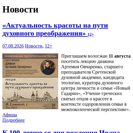
Новости
«Актуальность красоты на пути
духовного преображения»
12+
07.08.2026
Новости
,
12+
Приглашаем вологжан
11 августа
посетить лекцию диакона
Артемия Овчаренко, старшего
преподавателя Сретенской
духовной академии, кандидата
теологии, куратора духовного
центра личности и семьи «Новый
Гадарин», «Учение греческих
святых отцов о красоте в
контексте оздоровления семьи в
межпоколенческой перспективе».
Афиша
Подробнее
К 100-летию со дня рождения Ивана