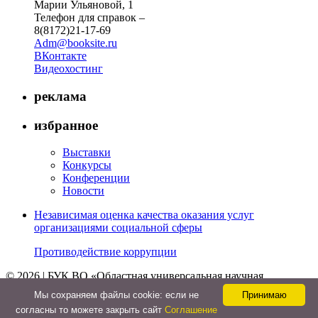
Марии Ульяновой, 1
Телефон для справок –
8(8172)21-17-69
Adm@booksite.ru
ВКонтакте
Видеохостинг
реклама
избранное
Выставки
Конкурсы
Конференции
Новости
Независимая оценка качества оказания услуг
организациями социальной сферы
Противодействие коррупции
© 2026 | БУК ВО «Областная универсальная научная
библиотека»
Мы cохраняем файлы cookie: если не
Принимаю
↑
согласны то можете закрыть сайт
Соглашение