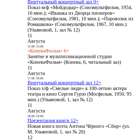
Виртуальный концертный зал 0+
Показ м/ф «Мойдодыр» (Союзмультфильм, 1954,
16 мин.); «Ивашка из Дворца пионеров»
(Союзмультфильм, 1981, 10 мин.); «Паровозик из
Ромашкова» (Союзмультфильм, 1967, 10 мин.)
(Ульяновой, 1, зал № 12)
11
Августа
12:00
-
13:00
«КоневаФильм» 6+
Занятие в мультипликационной студии
«КоневаФильм» (Конева, 6, читальный зал)
11
Августа
17:00
-
18:00
Виртуальный концертный зал 12+
Показ х/ф «Смелые люди» к 100-летию актера
театра и кино Сергея Гурзо (Мосфильм, 1950, 95
мин.) (Ульяновой, 1, зал № 12)
11
Августа
18:00
-
19:00
Презентация книги 12+
Новая книга поэта Антона Чёрного «Сбор» (ул.
М. Ульяновой, 1, зал № 20)
12