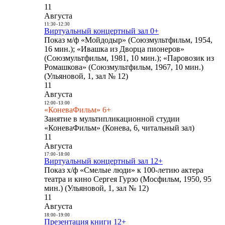
11
Августа
11:30
-
12:30
Виртуальный концертный зал 0+
Показ м/ф «Мойдодыр» (Союзмультфильм, 1954,
16 мин.); «Ивашка из Дворца пионеров»
(Союзмультфильм, 1981, 10 мин.); «Паровозик из
Ромашкова» (Союзмультфильм, 1967, 10 мин.)
(Ульяновой, 1, зал № 12)
11
Августа
12:00
-
13:00
«КоневаФильм» 6+
Занятие в мультипликационной студии
«КоневаФильм» (Конева, 6, читальный зал)
11
Августа
17:00
-
18:00
Виртуальный концертный зал 12+
Показ х/ф «Смелые люди» к 100-летию актера
театра и кино Сергея Гурзо (Мосфильм, 1950, 95
мин.) (Ульяновой, 1, зал № 12)
11
Августа
18:00
-
19:00
Презентация книги 12+