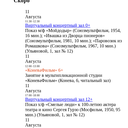
Скоро
11
Августа
11:30
-
12:30
Виртуальный концертный зал 0+
Показ м/ф «Мойдодыр» (Союзмультфильм, 1954,
16 мин.); «Ивашка из Дворца пионеров»
(Союзмультфильм, 1981, 10 мин.); «Паровозик из
Ромашкова» (Союзмультфильм, 1967, 10 мин.)
(Ульяновой, 1, зал № 12)
11
Августа
12:00
-
13:00
«КоневаФильм» 6+
Занятие в мультипликационной студии
«КоневаФильм» (Конева, 6, читальный зал)
11
Августа
17:00
-
18:00
Виртуальный концертный зал 12+
Показ х/ф «Смелые люди» к 100-летию актера
театра и кино Сергея Гурзо (Мосфильм, 1950, 95
мин.) (Ульяновой, 1, зал № 12)
11
Августа