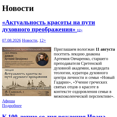
Новости
«Актуальность красоты на пути
духовного преображения»
12+
07.08.2026
Новости
,
12+
Приглашаем вологжан
11 августа
посетить лекцию диакона
Артемия Овчаренко, старшего
преподавателя Сретенской
духовной академии, кандидата
теологии, куратора духовного
центра личности и семьи «Новый
Гадарин», «Учение греческих
святых отцов о красоте в
контексте оздоровления семьи в
межпоколенческой перспективе».
Афиша
Подробнее
К 100-летию со дня рождения Ивана