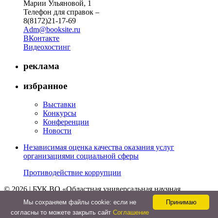
Марии Ульяновой, 1
Телефон для справок –
8(8172)21-17-69
Adm@booksite.ru
ВКонтакте
Видеохостинг
реклама
избранное
Выставки
Конкурсы
Конференции
Новости
Независимая оценка качества оказания услуг
организациями социальной сферы
Противодействие коррупции
© 2026 | БУК ВО «Областная универсальная научная
библиотека»
Мы cохраняем файлы cookie: если не
Принимаю
↑
согласны то можете закрыть сайт
Соглашение