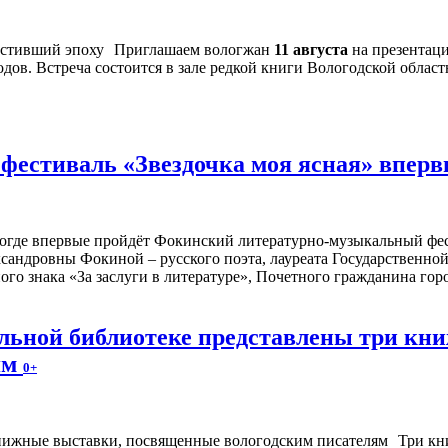
Приглашаем вологжан
11 августа
на презентац
дов. Встреча состоится в зале редкой книги Вологодской област
естиваль «Звездочка моя ясная» впервы
ологде впервые пройдёт Фокинский литературно-музыкальный фе
сандровны Фокиной – русского поэта, лауреата Государственн
ого знака «За заслуги в литературе», Почетного гражданина го
альной библиотеке представлены три к
ям
0+
Три кн