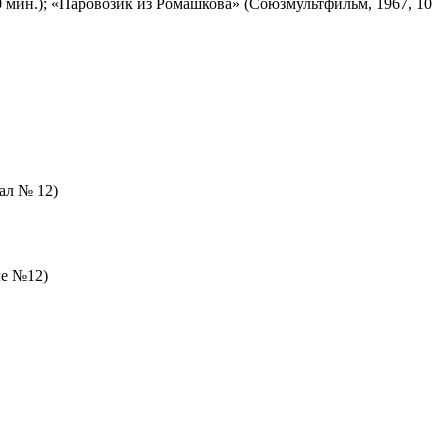
 мин.); «Паровозик из Ромашкова» (Союзмультфильм, 1967, 10
зал № 12)
ле №12)