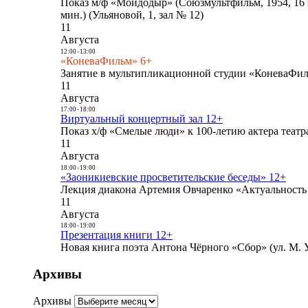
Показ м/ф «Мойдодыр» (Союзмультфильм, 1954, 16 
мин.) (Ульяновой, 1, зал № 12)
11
Августа
12:00
-
13:00
«КоневаФильм» 6+
Занятие в мультипликационной студии «КоневаФиль
11
Августа
17:00
-
18:00
Виртуальный концертный зал 12+
Показ х/ф «Смелые люди» к 100-летию актера театра
11
Августа
18:00
-
19:00
«Заоникиевские просветительские беседы» 12+
Лекция диакона Артемия Овчаренко «Актуальность 
11
Августа
18:00
-
19:00
Презентация книги 12+
Новая книга поэта Антона Чёрного «Сбор» (ул. М. У
Архивы
Архивы