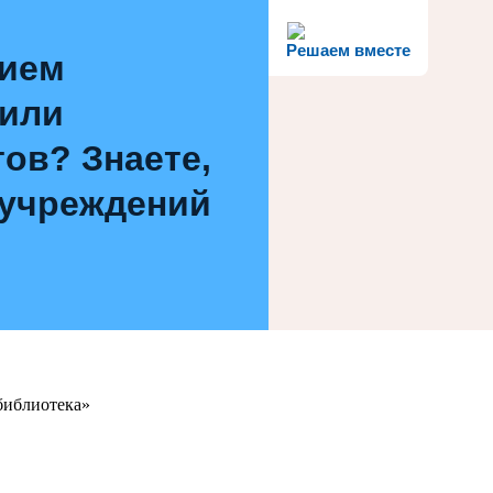
Решаем вместе
нием
 или
ов? Знаете,
 учреждений
библиотека»