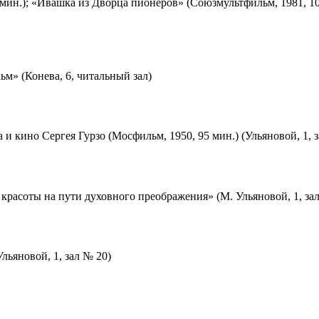
мин.); «Ивашка из Дворца пионеров» (Союзмультфильм, 1981, 10
м» (Конева, 6, читальный зал)
 и кино Сергея Гурзо (Мосфильм, 1950, 95 мин.) (Ульяновой, 1, 
красоты на пути духовного преображения» (М. Ульяновой, 1, за
льяновой, 1, зал № 20)