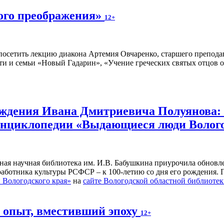
ного преображения»
12+
осетить лекцию диакона Артемия Овчаренко, старшего преподав
ти и семьи «Новый Гадарин», «Учение греческих святых отцов о
рождения Ивана Дмитриевича Полуянова:
 энциклопедии «Выдающиеся люди Волог
ьная научная библиотека им. И.В. Бабушкина приурочила обнов
 работника культуры РСФСР – к 100‑летию со дня его рождения.
Вологодского края»
на
сайте Вологодской областной библиоте
й опыт, вместивший эпоху
12+