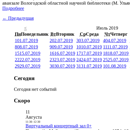
аванзале Вологодской областной научной библиотеки (М. Ульяно
Подробнее
← Предыдущая
<
Июль 2019
Пн
Понедельник
Вт
Вторник
Ср
Среда
Чт
Четверг
1
01.07.2019
2
02.07.2019
3
03.07.2019
4
04.07.2019
8
08.07.2019
9
09.07.2019
10
10.07.2019
11
11.07.2019
15
15.07.2019
16
16.07.2019
17
17.07.2019
18
18.07.2019
22
22.07.2019
23
23.07.2019
24
24.07.2019
25
25.07.2019
29
29.07.2019
30
30.07.2019
31
31.07.2019
1
01.08.2019
Сегодня
Сегодня нет событий
Скоро
11
Августа
11:30
-
12:30
Виртуальный концертный зал 0+