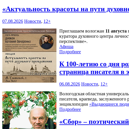
«Актуальность красоты на пути духов
07.08.2026
Новости
,
12+
Приглашаем вологжан
11 августа
п
куратора духовного центра личнос
перспективе».
Афиша
Подробнее
К 100-летию со дня 
страница писателя в
06.08.2026
Новости
,
12+
Вологодская областная универсал
писателя, краеведа, заслуженного
энциклопедии
«Выдающиеся люди 
Подробнее
«Сбор» – поэтически