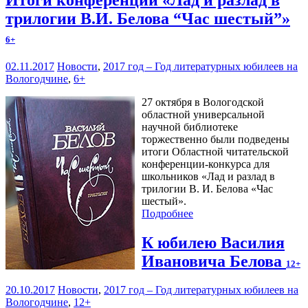
трилогии В.И. Белова “Час шестый”»
6+
02.11.2017
Новости
,
2017 год – Год литературных юбилеев на
Вологодчине
,
6+
27 октября в Вологодской
областной универсальной
научной библиотеке
торжественно были подведены
итоги Областной читательской
конференции-конкурса для
школьников «Лад и разлад в
трилогии В. И. Белова «Час
шестый».
Подробнее
К юбилею Василия
Ивановича Белова
12+
20.10.2017
Новости
,
2017 год – Год литературных юбилеев на
Вологодчине
,
12+