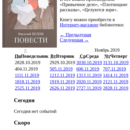
«Привычное дело», «Плотницкие
рассказы», «Целуются зори».
Книгу можно приобрести в
Интернет-магазине
библиотеки:
← Предыдущая
Следующая →
<
Ноябрь 2019
Пн
Понедельник
Вт
Вторник
Ср
Среда
Чт
Четверг
28
28.10.2019
29
29.10.2019
30
30.10.2019
31
31.10.2019
4
04.11.2019
5
05.11.2019
6
06.11.2019
7
07.11.2019
11
11.11.2019
12
12.11.2019
13
13.11.2019
14
14.11.2019
18
18.11.2019
19
19.11.2019
20
20.11.2019
21
21.11.2019
25
25.11.2019
26
26.11.2019
27
27.11.2019
28
28.11.2019
Сегодня
Сегодня нет событий
Скоро