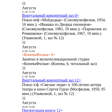
11
Августа
11:30
-
12:30
Виртуальный концертный зал 0+
Показ м/ф «Мойдодыр» (Союзмультфильм, 1954,
16 мин.); «Ивашка из Дворца пионеров»
(Союзмультфильм, 1981, 10 мин.); «Паровозик из
Ромашкова» (Союзмультфильм, 1967, 10 мин.)
(Ульяновой, 1, зал № 12)
11
Августа
12:00
-
13:00
«КоневаФильм» 6+
Занятие в мультипликационной студии
«КоневаФильм» (Конева, 6, читальный зал)
11
Августа
17:00
-
18:00
Виртуальный концертный зал 12+
Показ х/ф «Смелые люди» к 100-летию актера
театра и кино Сергея Гурзо (Мосфильм, 1950, 95
мин.) (Ульяновой, 1, зал № 12)
11
Августа
18:00
-
19:00
Презентация книги 12+