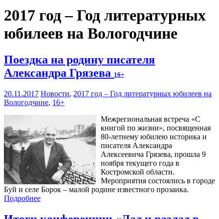
2017 год – Год литературных
юбилеев на Вологодчине
Поездка на родину писателя
Александра Грязева
16+
20.11.2017
Новости
,
2017 год – Год литературных юбилеев на
Вологодчине
,
16+
Межрегиональная встреча «С
книгой по жизни», посвященная
80-летнему юбилею историка и
писателя Александра
Алексеевича Грязева, прошла 9
ноября текущего года в
Костромской области.
Мероприятия состоялись в городе
Буй и селе Борок – малой родине известного прозаика.
Подробнее
Итоги конференции «Лад и разлад в