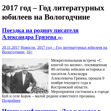
2017 год – Год литературных
юбилеев на Вологодчине
Поездка на родину писателя
Александра Грязева
16+
20.11.2017
Новости
,
2017 год – Год литературных юбилеев на
Вологодчине
,
16+
Межрегиональная встреча «С
книгой по жизни», посвященная
80-летнему юбилею историка и
писателя Александра
Алексеевича Грязева, прошла 9
ноября текущего года в
Костромской области.
Мероприятия состоялись в городе
Буй и селе Борок – малой родине известного прозаика.
Подробнее
Итоги конференции «Лад и разлад в