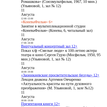
Ромашкова» (Союзмультфильм, 1967, 10 мин.)
(Ульяновой, 1, зал № 12)
11
Августа
12:00
-
13:00
«КоневаФильм» 6+
Занятие в мультипликационной студии
«КоневаФильм» (Конева, 6, читальный зал)
11
Августа
17:00
-
18:00
Виртуальный концертный зал 12+
Показ х/ф «Смелые люди» к 100-летию актера
театра и кино Сергея Гурзо (Мосфильм, 1950, 95
мин.) (Ульяновой, 1, зал № 12)
11
Августа
18:00
-
19:00
«Заоникиевские просветительские беседы» 12+
Лекция диакона Артемия Овчаренко
«Актуальность красоты на пути духовного
преображения» (М. Ульяновой, 1, зале №12)
11
Августа
18:00
-
19:00
Презентация книги 12+