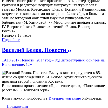
Известнейшие российские прозаики, поэты, литературные
критики и редакторы ведущих литературных журналов и
газет из Москвы, Краснодара, Ельца, Тюмени и Калининграда
встретятся с вологжанами во вторник, 24 октября, в Большом
зале Вологодской областной научной универсальной
библиотеки (М. Ульяновой, 7). Мероприятие пройдет в рамках
IV Всероссийских Беловских чтений «Белов. Вологда.
Россия».
Начало в 18 часов.
Подробнее
Василий Белов. Повести
12+
19.10.2017
Новости
,
2017 год – Год литературных юбилеев на
Вологодчине
,
12+
Выпуск книги приурочен к 85-
летию со дня рождения В. И. Белова, крупнейшего русского
прозаика второй половины XX века.
В нее вошли произведения: «Привычное дело», «Плотницкие
рассказы», «Целуются зори».
Книгу можно приобрести в
Интернет-магазине
библиотеки:
← Предыдущая