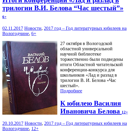
трилогии В.И. Белова “Час шестый”»
6+
02.11.2017
Новости
,
2017 год – Год литературных юбилеев на
Вологодчине
,
6+
27 октября в Вологодской
областной универсальной
научной библиотеке
торжественно были подведены
итоги Областной читательской
конференции-конкурса для
школьников «Лад и разлад в
трилогии В. И. Белова «Час
шестый».
Подробнее
К юбилею Василия
Ивановича Белова
12+
20.10.2017
Новости
,
2017 год – Год литературных юбилеев на
Вологодчине
,
12+