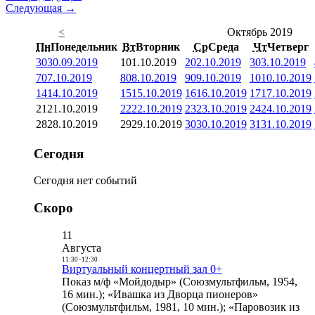
Следующая →
<
Октябрь 2019
Пн
Понедельник
Вт
Вторник
Ср
Среда
Чт
Четверг
30
30.09.2019
1
01.10.2019
2
02.10.2019
3
03.10.2019
7
07.10.2019
8
08.10.2019
9
09.10.2019
10
10.10.2019
14
14.10.2019
15
15.10.2019
16
16.10.2019
17
17.10.2019
21
21.10.2019
22
22.10.2019
23
23.10.2019
24
24.10.2019
28
28.10.2019
29
29.10.2019
30
30.10.2019
31
31.10.2019
Сегодня
Сегодня нет событий
Скоро
11
Августа
11:30
-
12:30
Виртуальный концертный зал 0+
Показ м/ф «Мойдодыр» (Союзмультфильм, 1954,
16 мин.); «Ивашка из Дворца пионеров»
(Союзмультфильм, 1981, 10 мин.); «Паровозик из