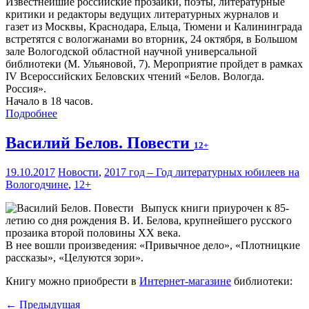
Известнейшие российские прозаики, поэты, литературные
критики и редакторы ведущих литературных журналов и
газет из Москвы, Краснодара, Ельца, Тюмени и Калининграда
встретятся с вологжанами во вторник, 24 октября, в Большом
зале Вологодской областной научной универсальной
библиотеки (М. Ульяновой, 7). Мероприятие пройдет в рамках
IV Всероссийских Беловских чтений «Белов. Вологда.
Россия».
Начало в 18 часов.
Подробнее
Василий Белов. Повести
12+
19.10.2017
Новости
,
2017 год – Год литературных юбилеев на
Вологодчине
,
12+
Выпуск книги приурочен к 85-
летию со дня рождения В. И. Белова, крупнейшего русского
прозаика второй половины XX века.
В нее вошли произведения: «Привычное дело», «Плотницкие
рассказы», «Целуются зори».
Книгу можно приобрести в
Интернет-магазине
библиотеки:
← Предыдущая