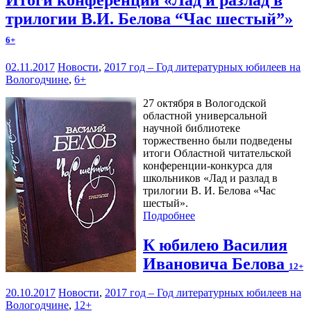
трилогии В.И. Белова “Час шестый”»
6+
02.11.2017
Новости
,
2017 год – Год литературных юбилеев на
Вологодчине
,
6+
27 октября в Вологодской
областной универсальной
научной библиотеке
торжественно были подведены
итоги Областной читательской
конференции-конкурса для
школьников «Лад и разлад в
трилогии В. И. Белова «Час
шестый».
Подробнее
К юбилею Василия
Ивановича Белова
12+
20.10.2017
Новости
,
2017 год – Год литературных юбилеев на
Вологодчине
,
12+