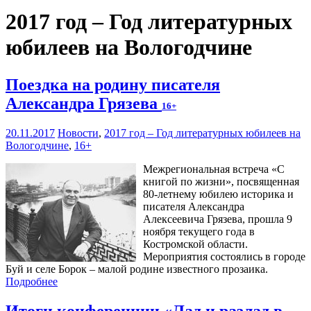
2017 год – Год литературных
юбилеев на Вологодчине
Поездка на родину писателя
Александра Грязева
16+
20.11.2017
Новости
,
2017 год – Год литературных юбилеев на
Вологодчине
,
16+
Межрегиональная встреча «С
книгой по жизни», посвященная
80-летнему юбилею историка и
писателя Александра
Алексеевича Грязева, прошла 9
ноября текущего года в
Костромской области.
Мероприятия состоялись в городе
Буй и селе Борок – малой родине известного прозаика.
Подробнее
Итоги конференции «Лад и разлад в