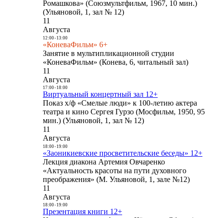
Ромашкова» (Союзмультфильм, 1967, 10 мин.)
(Ульяновой, 1, зал № 12)
11
Августа
12:00
-
13:00
«КоневаФильм» 6+
Занятие в мультипликационной студии
«КоневаФильм» (Конева, 6, читальный зал)
11
Августа
17:00
-
18:00
Виртуальный концертный зал 12+
Показ х/ф «Смелые люди» к 100-летию актера
театра и кино Сергея Гурзо (Мосфильм, 1950, 95
мин.) (Ульяновой, 1, зал № 12)
11
Августа
18:00
-
19:00
«Заоникиевские просветительские беседы» 12+
Лекция диакона Артемия Овчаренко
«Актуальность красоты на пути духовного
преображения» (М. Ульяновой, 1, зале №12)
11
Августа
18:00
-
19:00
Презентация книги 12+