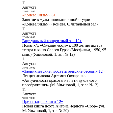
11
Августа
12:00
-
13:00
«КоневаФильм» 6+
Занятие в мультипликационной студии
«КоневаФильм» (Конева, 6, читальный зал)
11
Августа
17:00
-
18:00
Виртуальный концертный зал 12+
Показ х/ф «Смелые люди» к 100-летию актера
театра и кино Сергея Гурзо (Мосфильм, 1950, 95
мин.) (Ульяновой, 1, зал № 12)
11
Августа
18:00
-
19:00
«Заоникиевские просветительские беседы» 12+
Лекция диакона Артемия Овчаренко
«Актуальность красоты на пути духовного
преображения» (М. Ульяновой, 1, зале №12)
11
Августа
18:00
-
19:00
Презентация книги 12+
Новая книга поэта Антона Чёрного «Сбор» (ул.
М. Ульяновой, 1, зал № 20)