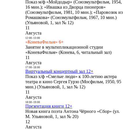
Показ м/ф «Мойдодыр» (Союзмультфильм, 1954,
16 мин.); «Ивашка из Дворца пионеров»
(Союзмультфильм, 1981, 10 мин.); «Паровозик из
Ромашкова» (Союзмультфильм, 1967, 10 мин.)
(Ульяновой, 1, зал № 12)
11
Августа
12:00
-
13:00
«КоневаФильм» 6+
Занятие в мультипликационной студии
«КоневаФильм» (Конева, 6, читальный зал)
11
Августа
17:00
-
18:00
Виртуальный концертный зал 12+
Показ х/ф «Смелые люди» к 100-летию актера
театра и кино Сергея Гурзо (Мосфильм, 1950, 95
мин.) (Ульяновой, 1, зал № 12)
11
Августа
18:00
-
19:00
Презентация книги 12+
Новая книга поэта Антона Чёрного «Сбор» (ул.
М. Ульяновой, 1, зал № 20)
12
Августа