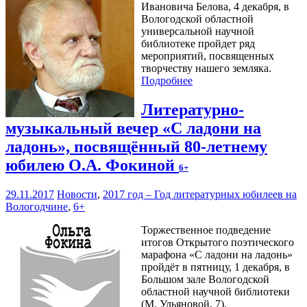
Ивановича Белова, 4 декабря, в
Вологодской областной
универсальной научной
библиотеке пройдет ряд
мероприятий, посвященных
творчеству нашего земляка.
Подробнее
Литературно-
музыкальный вечер «С ладони на
ладонь», посвящённый 80-летнему
юбилею О.А. Фокиной
6+
29.11.2017
Новости
,
2017 год – Год литературных юбилеев на
Вологодчине
,
6+
Торжественное подведение
итогов Открытого поэтического
марафона «С ладони на ладонь»
пройдёт в пятницу, 1 декабря, в
Большом зале Вологодской
областной научной библиотеки
(М. Ульяновой, 7).