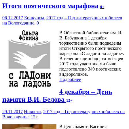
Итоги поэтического марафона
0+
06.12.2017
Конкурсы
,
2017 год – Год литературных юбилеев
на Вологодчине
,
0+
В Областной библиотеке им. И.
В. Бабушкина 1 декабря
торжественно были подведены
итоги Открытого поэтического
марафона «С ладони на ладонь».
В течение одиннадцати месяцев
2017 года участниками было
подготовлено 340 поэтических
видеороликов.
Подробнее
4 декабря – День
памяти В.И. Белова
12+
29.11.2017
Новости
,
2017 год – Год литературных юбилеев на
Вологодчине
,
12+
В День памяти Василия