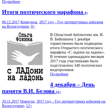
Подробнее
Итоги поэтического марафона
0+
06.12.2017
Конкурсы
,
2017 год – Год литературных юбилеев
на Вологодчине
,
0+
В Областной библиотеке им. И.
В. Бабушкина 1 декабря
торжественно были подведены
итоги Открытого поэтического
марафона «С ладони на ладонь».
В течение одиннадцати месяцев
2017 года участниками было
подготовлено 340 поэтических
видеороликов.
Подробнее
4 декабря – День
памяти В.И. Белова
12+
29.11.2017
Новости
,
2017 год – Год литературных юбилеев на
Вологодчине
,
12+