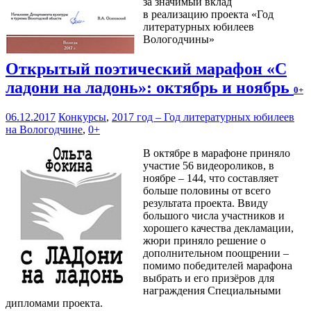
за значимый вклад
в реализацию проекта «Год
литературных юбилеев
Вологодчины»
Открытый поэтический марафон «С
ладони на ладонь»: октябрь и ноябрь
0+
06.12.2017
Конкурсы
,
2017 год – Год литературных юбилеев
на Вологодчине
,
0+
В октябре в марафоне приняло
участие 56 видеороликов, в
ноябре – 144, что составляет
больше половины от всего
результата проекта. Ввиду
большого числа участников и
хорошего качества декламации,
жюри приняло решение о
дополнительном поощрении –
помимо победителей марафона
выбрать и его призёров для
награждения Специальными
дипломами проекта.