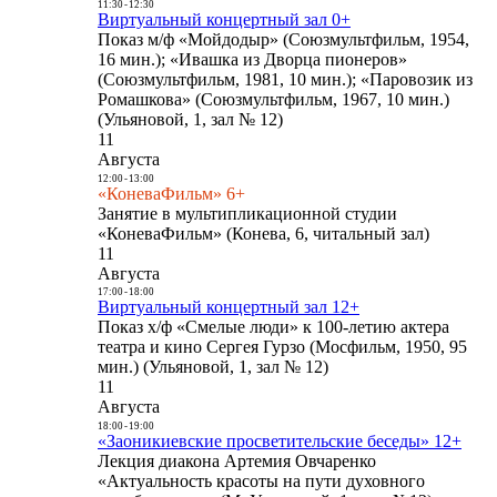
11:30
-
12:30
Виртуальный концертный зал 0+
Показ м/ф «Мойдодыр» (Союзмультфильм, 1954,
16 мин.); «Ивашка из Дворца пионеров»
(Союзмультфильм, 1981, 10 мин.); «Паровозик из
Ромашкова» (Союзмультфильм, 1967, 10 мин.)
(Ульяновой, 1, зал № 12)
11
Августа
12:00
-
13:00
«КоневаФильм» 6+
Занятие в мультипликационной студии
«КоневаФильм» (Конева, 6, читальный зал)
11
Августа
17:00
-
18:00
Виртуальный концертный зал 12+
Показ х/ф «Смелые люди» к 100-летию актера
театра и кино Сергея Гурзо (Мосфильм, 1950, 95
мин.) (Ульяновой, 1, зал № 12)
11
Августа
18:00
-
19:00
«Заоникиевские просветительские беседы» 12+
Лекция диакона Артемия Овчаренко
«Актуальность красоты на пути духовного