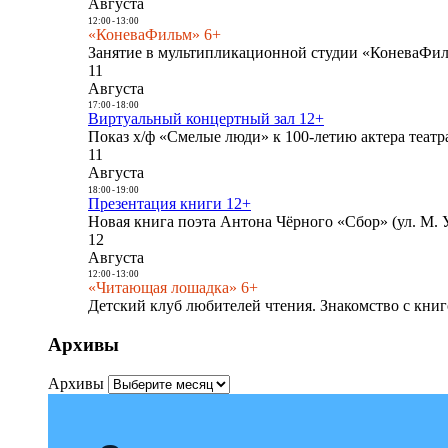
Августа
12:00
-
13:00
«КоневаФильм» 6+
Занятие в мультипликационной студии «КоневаФиль
11
Августа
17:00
-
18:00
Виртуальный концертный зал 12+
Показ х/ф «Смелые люди» к 100-летию актера театра
11
Августа
18:00
-
19:00
Презентация книги 12+
Новая книга поэта Антона Чёрного «Сбор» (ул. М. У
12
Августа
12:00
-
13:00
«Читающая лошадка» 6+
Детский клуб любителей чтения. Знакомство с книг
Архивы
Архивы