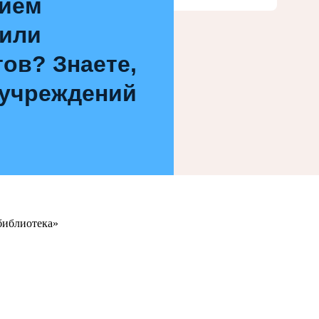
нием
 или
ов? Знаете,
 учреждений
библиотека»