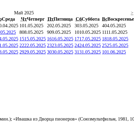
Май 2025
>
р
Среда
Чт
Четверг
Пт
Пятница
Сб
Суббота
Вс
Воскресенье
0.04.2025
1
01.05.2025
2
02.05.2025
3
03.05.2025
4
04.05.2025
.05.2025
8
08.05.2025
9
09.05.2025
10
10.05.2025
11
11.05.2025
4.05.2025
15
15.05.2025
16
16.05.2025
17
17.05.2025
18
18.05.2025
1.05.2025
22
22.05.2025
23
23.05.2025
24
24.05.2025
25
25.05.2025
8.05.2025
29
29.05.2025
30
30.05.2025
31
31.05.2025
1
01.06.2025
мин.); «Ивашка из Дворца пионеров» (Союзмультфильм, 1981, 10