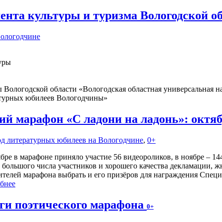
ента культуры и туризма Вологодской о
Вологодчине
уры
Вологодской области «Вологодская областная универсальная на
атурных юбилеев Вологодчины»
й марафон «С ладони на ладонь»: октя
Год литературных юбилеев на Вологодчине
,
0+
бре в марафоне приняло участие 56 видеороликов, в ноябре – 144
 большого числа участников и хорошего качества декламации,
ителей марафона выбрать и его призёров для награждения Спец
бнее
ги поэтического марафона
0+