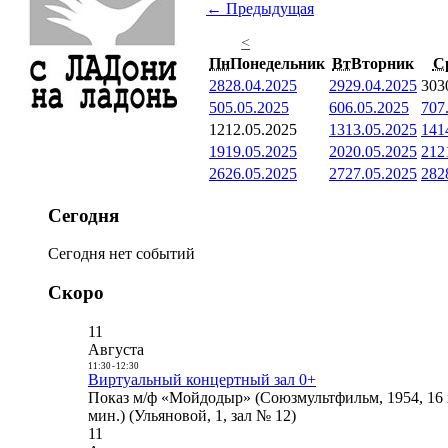
← Предыдущая
<
Пн
Понедельник
Вт
Вторник
С
28
28.04.2025
29
29.04.2025
30
3
5
05.05.2025
6
06.05.2025
7
07
12
12.05.2025
13
13.05.2025
14
1
19
19.05.2025
20
20.05.2025
21
2
26
26.05.2025
27
27.05.2025
28
2
Сегодня
Сегодня нет событий
Скоро
11
Августа
11:30
-
12:30
Виртуальный концертный зал 0+
Показ м/ф «Мойдодыр» (Союзмультфильм, 1954, 16 
мин.) (Ульяновой, 1, зал № 12)
11