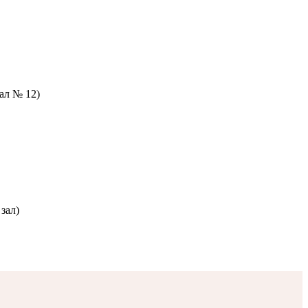
зал № 12)
зал)