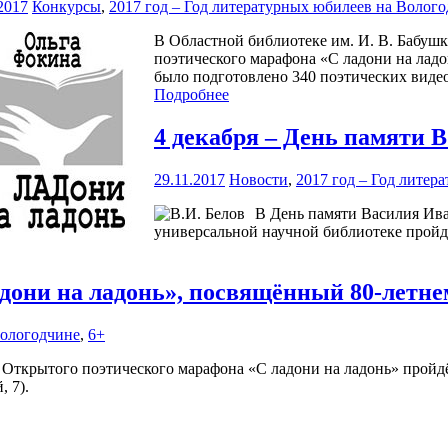
2017
Конкурсы
,
2017 год – Год литературных юбилеев на Волог
В Областной библиотеке им. И. В. Бабуш
поэтического марафона «С ладони на ладо
было подготовлено 340 поэтических виде
Подробнее
4 декабря – День памяти 
29.11.2017
Новости
,
2017 год – Год литер
В День памяти Василия Ива
универсальной научной библиотеке пройд
дони на ладонь», посвящённый 80-летн
Вологодчине
,
6+
Открытого поэтического марафона «С ладони на ладонь» пройдёт
 7).