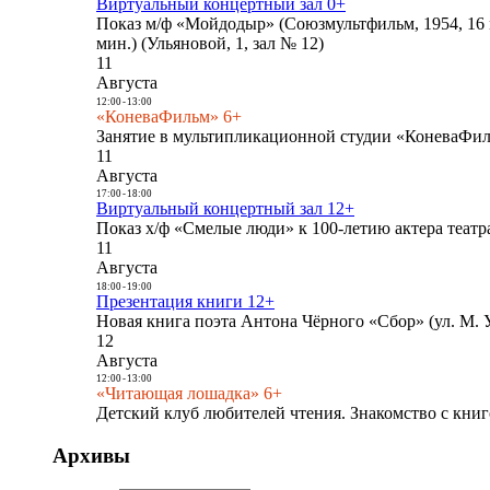
Виртуальный концертный зал 0+
Показ м/ф «Мойдодыр» (Союзмультфильм, 1954, 16 
мин.) (Ульяновой, 1, зал № 12)
11
Августа
12:00
-
13:00
«КоневаФильм» 6+
Занятие в мультипликационной студии «КоневаФиль
11
Августа
17:00
-
18:00
Виртуальный концертный зал 12+
Показ х/ф «Смелые люди» к 100-летию актера театра
11
Августа
18:00
-
19:00
Презентация книги 12+
Новая книга поэта Антона Чёрного «Сбор» (ул. М. У
12
Августа
12:00
-
13:00
«Читающая лошадка» 6+
Детский клуб любителей чтения. Знакомство с книг
Архивы