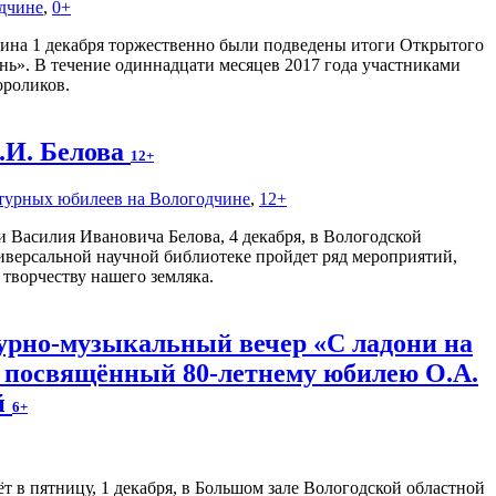
одчине
,
0+
кина 1 декабря торжественно были подведены итоги Открытого
нь». В течение одиннадцати месяцев 2017 года участниками
ороликов.
В.И. Белова
12+
атурных юбилеев на Вологодчине
,
12+
и Василия Ивановича Белова, 4 декабря, в Вологодской
иверсальной научной библиотеке пройдет ряд мероприятий,
творчеству нашего земляка.
урно-музыкальный вечер «С ладони на
, посвящённый 80-летнему юбилею О.А.
й
6+
 в пятницу, 1 декабря, в Большом зале Вологодской областной