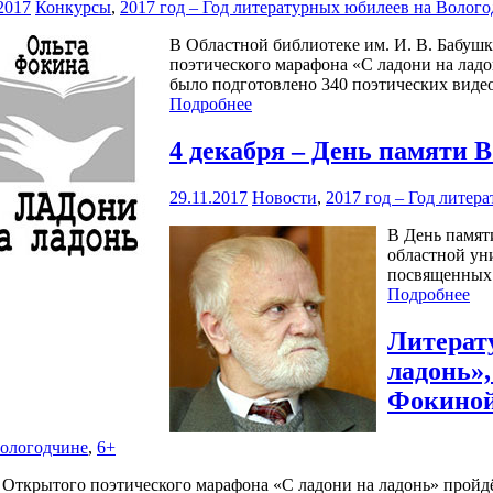
2017
Конкурсы
,
2017 год – Год литературных юбилеев на Волог
В Областной библиотеке им. И. В. Бабуш
поэтического марафона «С ладони на ладо
было подготовлено 340 поэтических виде
Подробнее
4 декабря – День памяти 
29.11.2017
Новости
,
2017 год – Год литер
В День памят
областной ун
посвященных 
Подробнее
Литерат
ладонь»
Фокино
Вологодчине
,
6+
Открытого поэтического марафона «С ладони на ладонь» пройдёт