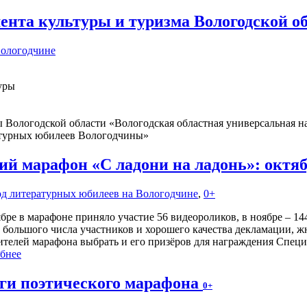
ента культуры и туризма Вологодской о
Вологодчине
уры
Вологодской области «Вологодская областная универсальная на
атурных юбилеев Вологодчины»
й марафон «С ладони на ладонь»: октя
Год литературных юбилеев на Вологодчине
,
0+
бре в марафоне приняло участие 56 видеороликов, в ноябре – 144
 большого числа участников и хорошего качества декламации,
ителей марафона выбрать и его призёров для награждения Спец
бнее
ги поэтического марафона
0+