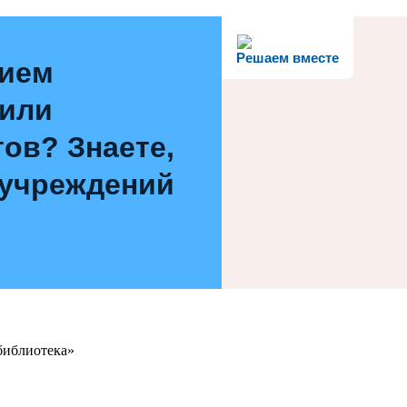
Решаем вместе
нием
 или
ов? Знаете,
 учреждений
библиотека»