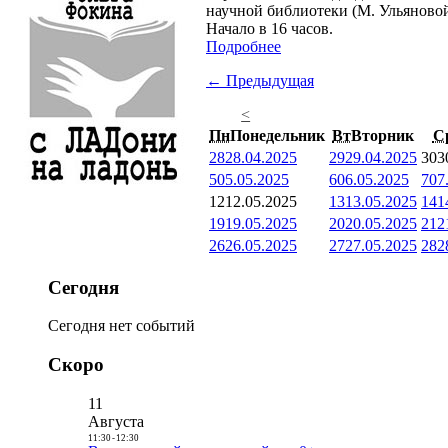
научной библиотеки (М. Ульяновой,
Начало в 16 часов.
Подробнее
← Предыдущая
<
Пн
Понедельник
Вт
Вторник
С
28
28.04.2025
29
29.04.2025
30
3
5
05.05.2025
6
06.05.2025
7
07
12
12.05.2025
13
13.05.2025
14
1
19
19.05.2025
20
20.05.2025
21
2
26
26.05.2025
27
27.05.2025
28
2
Сегодня
Сегодня нет событий
Скоро
11
Августа
11:30
-
12:30