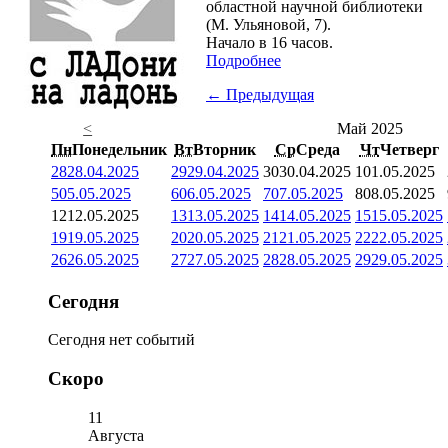
областной научной библиотеки
(М. Ульяновой, 7).
Начало в 16 часов.
Подробнее
← Предыдущая
<
Май 2025
Пн
Понедельник
Вт
Вторник
Ср
Среда
Чт
Четверг
28
28.04.2025
29
29.04.2025
30
30.04.2025
1
01.05.2025
5
05.05.2025
6
06.05.2025
7
07.05.2025
8
08.05.2025
12
12.05.2025
13
13.05.2025
14
14.05.2025
15
15.05.2025
19
19.05.2025
20
20.05.2025
21
21.05.2025
22
22.05.2025
26
26.05.2025
27
27.05.2025
28
28.05.2025
29
29.05.2025
Сегодня
Сегодня нет событий
Скоро
11
Августа