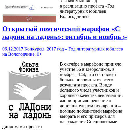
за значимый вклад
в реализацию проекта «Год
литературных юбилеев
Вологодчины»
Открытый поэтический марафон «С
ладони на ладонь»: октябрь и ноябрь
0+
06.12.2017
Конкурсы
,
2017 год – Год литературных юбилеев
на Вологодчине
,
0+
В октябре в марафоне приняло
участие 56 видеороликов, в
ноябре – 144, что составляет
больше половины от всего
результата проекта. Ввиду
большого числа участников и
хорошего качества декламации,
жюри приняло решение о
дополнительном поощрении –
помимо победителей марафона
выбрать и его призёров для
награждения Специальными
дипломами проекта.