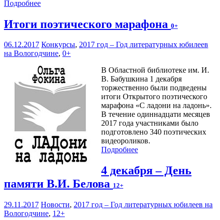
Подробнее
Итоги поэтического марафона
0+
06.12.2017
Конкурсы
,
2017 год – Год литературных юбилеев
на Вологодчине
,
0+
В Областной библиотеке им. И.
В. Бабушкина 1 декабря
торжественно были подведены
итоги Открытого поэтического
марафона «С ладони на ладонь».
В течение одиннадцати месяцев
2017 года участниками было
подготовлено 340 поэтических
видеороликов.
Подробнее
4 декабря – День
памяти В.И. Белова
12+
29.11.2017
Новости
,
2017 год – Год литературных юбилеев на
Вологодчине
,
12+