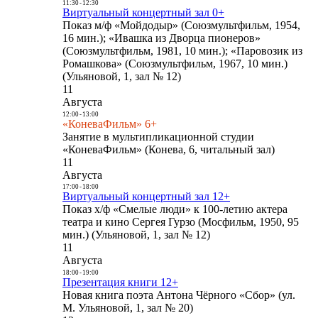
11:30
-
12:30
Виртуальный концертный зал 0+
Показ м/ф «Мойдодыр» (Союзмультфильм, 1954,
16 мин.); «Ивашка из Дворца пионеров»
(Союзмультфильм, 1981, 10 мин.); «Паровозик из
Ромашкова» (Союзмультфильм, 1967, 10 мин.)
(Ульяновой, 1, зал № 12)
11
Августа
12:00
-
13:00
«КоневаФильм» 6+
Занятие в мультипликационной студии
«КоневаФильм» (Конева, 6, читальный зал)
11
Августа
17:00
-
18:00
Виртуальный концертный зал 12+
Показ х/ф «Смелые люди» к 100-летию актера
театра и кино Сергея Гурзо (Мосфильм, 1950, 95
мин.) (Ульяновой, 1, зал № 12)
11
Августа
18:00
-
19:00
Презентация книги 12+
Новая книга поэта Антона Чёрного «Сбор» (ул.
М. Ульяновой, 1, зал № 20)