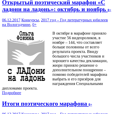
Открытый поэтический марафон «С
ладони на ладонь»: октябрь и ноябрь
0+
06.12.2017
Конкурсы
,
2017 год – Год литературных юбилеев
на Вологодчине
,
0+
В октябре в марафоне приняло
участие 56 видеороликов, в
ноябре – 144, что составляет
больше половины от всего
результата проекта. Ввиду
большого числа участников и
хорошего качества декламации,
жюри приняло решение о
дополнительном поощрении –
помимо победителей марафона
выбрать и его призёров для
награждения Специальными
дипломами проекта.
Подробнее
Итоги поэтического марафона
0+