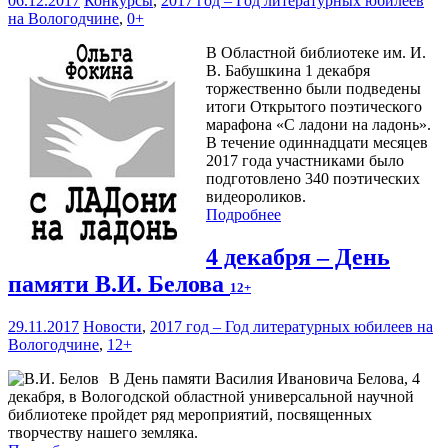
06.12.2017
Конкурсы
,
2017 год – Год литературных юбилеев
на Вологодчине
,
0+
В Областной библиотеке им. И.
В. Бабушкина 1 декабря
торжественно были подведены
итоги Открытого поэтического
марафона «С ладони на ладонь».
В течение одиннадцати месяцев
2017 года участниками было
подготовлено 340 поэтических
видеороликов.
Подробнее
4 декабря – День
памяти В.И. Белова
12+
29.11.2017
Новости
,
2017 год – Год литературных юбилеев на
Вологодчине
,
12+
В День памяти Василия Ивановича Белова, 4
декабря, в Вологодской областной универсальной научной
библиотеке пройдет ряд мероприятий, посвященных
творчеству нашего земляка.