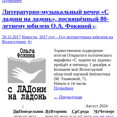
Подробнее
Литературно-музыкальный вечер «С
ладони на ладонь», посвящённый 80-
летнему юбилею О.А. Фокиной
6+
29.11.2017
Новости
,
2017 год – Год литературных юбилеев на
Вологодчине
,
6+
Торжественное подведение
итогов Открытого поэтического
марафона «С ладони на ладонь»
пройдёт в пятницу, 1 декабря, в
Большом зале Вологодской
областной научной библиотеки
(М. Ульяновой, 7).
Начало в 16 часов.
Подробнее
← Предыдущая
<
Август 2024
Пн
Понедельник
Вт
Вторник
Ср
Среда
Чт
Четверг