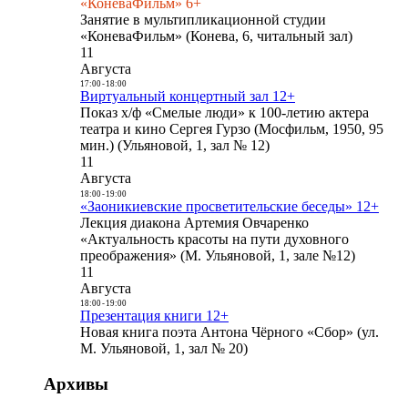
«КоневаФильм» 6+
Занятие в мультипликационной студии
«КоневаФильм» (Конева, 6, читальный зал)
11
Августа
17:00
-
18:00
Виртуальный концертный зал 12+
Показ х/ф «Смелые люди» к 100-летию актера
театра и кино Сергея Гурзо (Мосфильм, 1950, 95
мин.) (Ульяновой, 1, зал № 12)
11
Августа
18:00
-
19:00
«Заоникиевские просветительские беседы» 12+
Лекция диакона Артемия Овчаренко
«Актуальность красоты на пути духовного
преображения» (М. Ульяновой, 1, зале №12)
11
Августа
18:00
-
19:00
Презентация книги 12+
Новая книга поэта Антона Чёрного «Сбор» (ул.
М. Ульяновой, 1, зал № 20)
Архивы