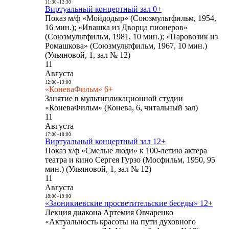
11:30
-
12:30
Виртуальный концертный зал 0+
Показ м/ф «Мойдодыр» (Союзмультфильм, 1954,
16 мин.); «Ивашка из Дворца пионеров»
(Союзмультфильм, 1981, 10 мин.); «Паровозик из
Ромашкова» (Союзмультфильм, 1967, 10 мин.)
(Ульяновой, 1, зал № 12)
11
Августа
12:00
-
13:00
«КоневаФильм» 6+
Занятие в мультипликационной студии
«КоневаФильм» (Конева, 6, читальный зал)
11
Августа
17:00
-
18:00
Виртуальный концертный зал 12+
Показ х/ф «Смелые люди» к 100-летию актера
театра и кино Сергея Гурзо (Мосфильм, 1950, 95
мин.) (Ульяновой, 1, зал № 12)
11
Августа
18:00
-
19:00
«Заоникиевские просветительские беседы» 12+
Лекция диакона Артемия Овчаренко
«Актуальность красоты на пути духовного