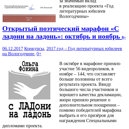
за значимый вклад
в реализацию проекта «Год
литературных юбилеев
Вологодчины»
Открытый поэтический марафон «С
ладони на ладонь»: октябрь и ноябрь
0+
06.12.2017
Конкурсы
,
2017 год – Год литературных юбилеев
на Вологодчине
,
0+
В октябре в марафоне приняло
участие 56 видеороликов, в
ноябре – 144, что составляет
больше половины от всего
результата проекта. Ввиду
большого числа участников и
хорошего качества декламации,
жюри приняло решение о
дополнительном поощрении –
помимо победителей марафона
выбрать и его призёров для
награждения Специальными
дипломами проекта.