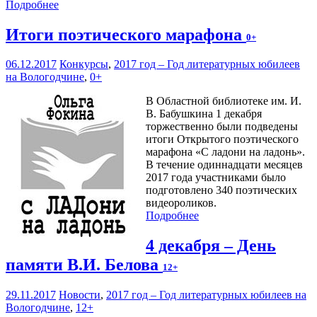
Подробнее
Итоги поэтического марафона
0+
06.12.2017
Конкурсы
,
2017 год – Год литературных юбилеев
на Вологодчине
,
0+
В Областной библиотеке им. И.
В. Бабушкина 1 декабря
торжественно были подведены
итоги Открытого поэтического
марафона «С ладони на ладонь».
В течение одиннадцати месяцев
2017 года участниками было
подготовлено 340 поэтических
видеороликов.
Подробнее
4 декабря – День
памяти В.И. Белова
12+
29.11.2017
Новости
,
2017 год – Год литературных юбилеев на
Вологодчине
,
12+