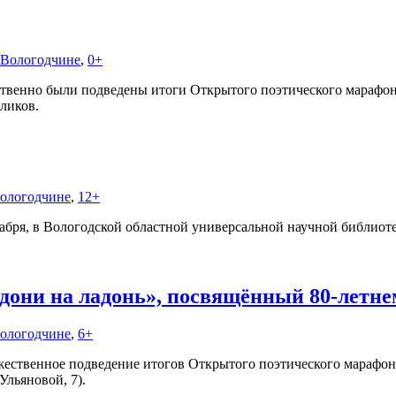
а Вологодчине
,
0+
ственно были подведены итоги Открытого поэтического марафон
ликов.
Вологодчине
,
12+
кабря, в Вологодской областной универсальной научной библиот
дони на ладонь», посвящённый 80-летн
Вологодчине
,
6+
ественное подведение итогов Открытого поэтического марафона 
Ульяновой, 7).