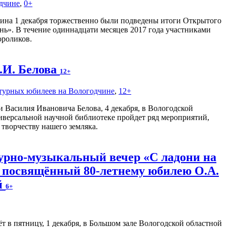
одчине
,
0+
кина 1 декабря торжественно были подведены итоги Открытого
нь». В течение одиннадцати месяцев 2017 года участниками
ороликов.
В.И. Белова
12+
атурных юбилеев на Вологодчине
,
12+
и Василия Ивановича Белова, 4 декабря, в Вологодской
иверсальной научной библиотеке пройдет ряд мероприятий,
творчеству нашего земляка.
урно-музыкальный вечер «С ладони на
, посвящённый 80-летнему юбилею О.А.
й
6+
 в пятницу, 1 декабря, в Большом зале Вологодской областной