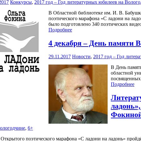
2017
Конкурсы
,
2017 год – Год литературных юбилеев на Волог
В Областной библиотеке им. И. В. Бабуш
поэтического марафона «С ладони на ладо
было подготовлено 340 поэтических виде
Подробнее
4 декабря – День памяти 
29.11.2017
Новости
,
2017 год – Год литер
В День памят
областной ун
посвященных 
Подробнее
Литерат
ладонь»
Фокино
Вологодчине
,
6+
Открытого поэтического марафона «С ладони на ладонь» пройдёт