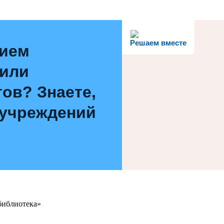
Решаем вместе
нием
 или
ов? Знаете,
 учреждений
библиотека»