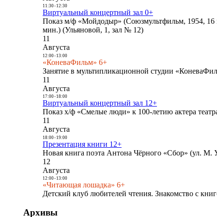
11:30
-
12:30
Виртуальный концертный зал 0+
Показ м/ф «Мойдодыр» (Союзмультфильм, 1954, 16 
мин.) (Ульяновой, 1, зал № 12)
11
Августа
12:00
-
13:00
«КоневаФильм» 6+
Занятие в мультипликационной студии «КоневаФиль
11
Августа
17:00
-
18:00
Виртуальный концертный зал 12+
Показ х/ф «Смелые люди» к 100-летию актера театра
11
Августа
18:00
-
19:00
Презентация книги 12+
Новая книга поэта Антона Чёрного «Сбор» (ул. М. У
12
Августа
12:00
-
13:00
«Читающая лошадка» 6+
Детский клуб любителей чтения. Знакомство с книг
Архивы