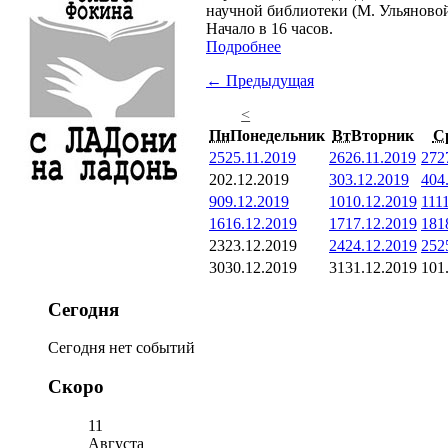
научной библиотеки (М. Ульяновой,
Начало в 16 часов.
Подробнее
← Предыдущая
<
Пн
Понедельник
Вт
Вторник
С
25
25.11.2019
26
26.11.2019
27
2
2
02.12.2019
3
03.12.2019
4
04
9
09.12.2019
10
10.12.2019
11
1
16
16.12.2019
17
17.12.2019
18
1
23
23.12.2019
24
24.12.2019
25
2
30
30.12.2019
31
31.12.2019
1
01
Сегодня
Сегодня нет событий
Скоро
11
Августа