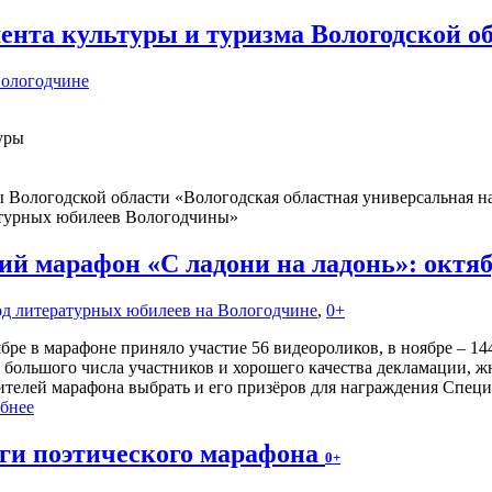
ента культуры и туризма Вологодской о
Вологодчине
уры
Вологодской области «Вологодская областная универсальная на
атурных юбилеев Вологодчины»
й марафон «С ладони на ладонь»: октя
Год литературных юбилеев на Вологодчине
,
0+
бре в марафоне приняло участие 56 видеороликов, в ноябре – 144
 большого числа участников и хорошего качества декламации,
ителей марафона выбрать и его призёров для награждения Спец
бнее
ги поэтического марафона
0+