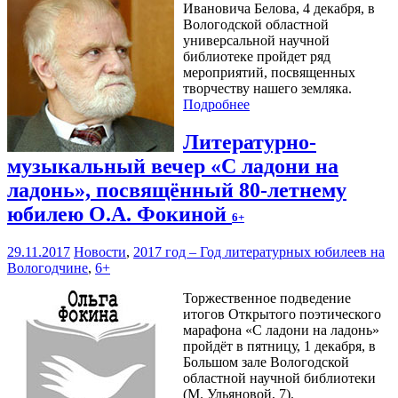
Ивановича Белова, 4 декабря, в
Вологодской областной
универсальной научной
библиотеке пройдет ряд
мероприятий, посвященных
творчеству нашего земляка.
Подробнее
Литературно-
музыкальный вечер «С ладони на
ладонь», посвящённый 80-летнему
юбилею О.А. Фокиной
6+
29.11.2017
Новости
,
2017 год – Год литературных юбилеев на
Вологодчине
,
6+
Торжественное подведение
итогов Открытого поэтического
марафона «С ладони на ладонь»
пройдёт в пятницу, 1 декабря, в
Большом зале Вологодской
областной научной библиотеки
(М. Ульяновой, 7).