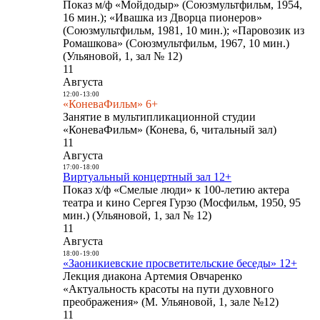
Показ м/ф «Мойдодыр» (Союзмультфильм, 1954,
16 мин.); «Ивашка из Дворца пионеров»
(Союзмультфильм, 1981, 10 мин.); «Паровозик из
Ромашкова» (Союзмультфильм, 1967, 10 мин.)
(Ульяновой, 1, зал № 12)
11
Августа
12:00
-
13:00
«КоневаФильм» 6+
Занятие в мультипликационной студии
«КоневаФильм» (Конева, 6, читальный зал)
11
Августа
17:00
-
18:00
Виртуальный концертный зал 12+
Показ х/ф «Смелые люди» к 100-летию актера
театра и кино Сергея Гурзо (Мосфильм, 1950, 95
мин.) (Ульяновой, 1, зал № 12)
11
Августа
18:00
-
19:00
«Заоникиевские просветительские беседы» 12+
Лекция диакона Артемия Овчаренко
«Актуальность красоты на пути духовного
преображения» (М. Ульяновой, 1, зале №12)
11