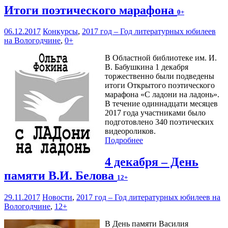
Итоги поэтического марафона
0+
06.12.2017
Конкурсы
,
2017 год – Год литературных юбилеев
на Вологодчине
,
0+
В Областной библиотеке им. И.
В. Бабушкина 1 декабря
торжественно были подведены
итоги Открытого поэтического
марафона «С ладони на ладонь».
В течение одиннадцати месяцев
2017 года участниками было
подготовлено 340 поэтических
видеороликов.
Подробнее
4 декабря – День
памяти В.И. Белова
12+
29.11.2017
Новости
,
2017 год – Год литературных юбилеев на
Вологодчине
,
12+
В День памяти Василия