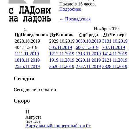
Начало в 16 часов.
Подробнее
← Предыдущая
<
Ноябрь 2019
Пн
Понедельник
Вт
Вторник
Ср
Среда
Чт
Четверг
28
28.10.2019
29
29.10.2019
30
30.10.2019
31
31.10.2019
4
04.11.2019
5
05.11.2019
6
06.11.2019
7
07.11.2019
11
11.11.2019
12
12.11.2019
13
13.11.2019
14
14.11.2019
18
18.11.2019
19
19.11.2019
20
20.11.2019
21
21.11.2019
25
25.11.2019
26
26.11.2019
27
27.11.2019
28
28.11.2019
Сегодня
Сегодня нет событий
Скоро
11
Августа
11:30
-
12:30
Виртуальный концертный зал 0+