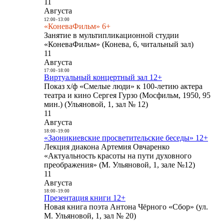
11
Августа
12:00
-
13:00
«КоневаФильм» 6+
Занятие в мультипликационной студии
«КоневаФильм» (Конева, 6, читальный зал)
11
Августа
17:00
-
18:00
Виртуальный концертный зал 12+
Показ х/ф «Смелые люди» к 100-летию актера
театра и кино Сергея Гурзо (Мосфильм, 1950, 95
мин.) (Ульяновой, 1, зал № 12)
11
Августа
18:00
-
19:00
«Заоникиевские просветительские беседы» 12+
Лекция диакона Артемия Овчаренко
«Актуальность красоты на пути духовного
преображения» (М. Ульяновой, 1, зале №12)
11
Августа
18:00
-
19:00
Презентация книги 12+
Новая книга поэта Антона Чёрного «Сбор» (ул.
М. Ульяновой, 1, зал № 20)